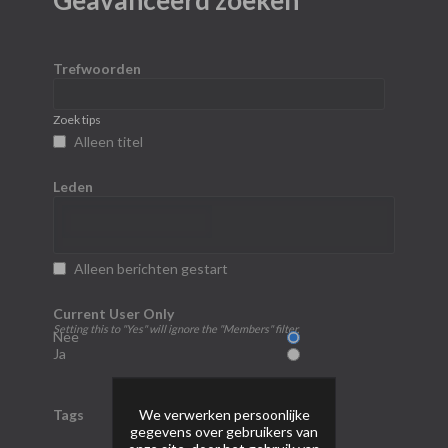
Geavanceerd zoeken
Trefwoorden
Zoek tips
Alleen titel
Leden
Alleen berichten gestart
Current User Only
Setting this to "Yes" will ignore the "Members" filter.
Nee
Ja
We verwerken persoonlijke
Tags
gegevens over gebruikers van