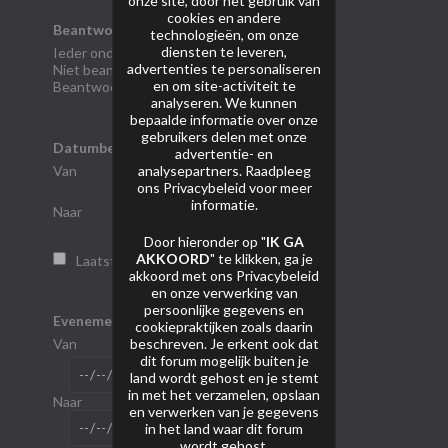
onze site, door het gebruik van
cookies en andere
Beantwoord
technologieën, om onze
diensten te leveren,
Ieder onderwerp
advertenties te personaliseren
Niet beantwoord
en om site-activiteit te
Beantwoord
analyseren. We kunnen
bepaalde informatie over onze
gebruikers delen met onze
Datumbereik
advertentie- en
analysepartners. Raadpleeg
Van
ons
Privacybeleid
voor meer
informatie.
Naar
Door hieronder op "
IK GA
AKKOORD
" te klikken, ga je
Laatste bezoek
akkoord met ons
Privacybeleid
en onze verwerking van
persoonlijke gegevens en
Evenement start
cookiepraktijken zoals daarin
beschreven. Je erkent ook dat
Van
dit forum mogelijk buiten je
land wordt gehost en je stemt
in met het verzamelen, opslaan
Naar
en verwerken van je gegevens
in het land waar dit forum
wordt gehost.