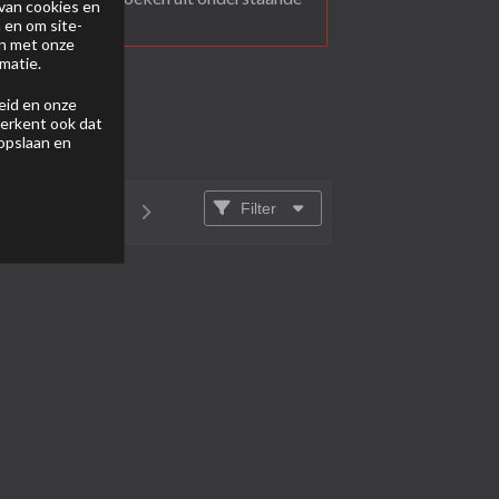
van cookies en
 en om site-
en met onze
matie.
eid
en onze
 erkent ook dat
 opslaan en
Filter
van
1