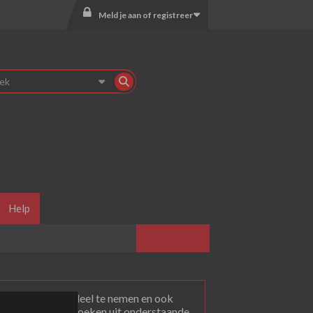
Meld je aan of registreer
Help
agen
. Om actief deel te nemen en ook
rum dat je wil bezoeken uit onderstaande