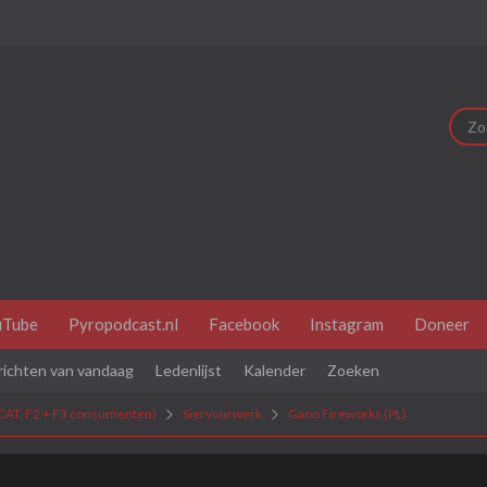
uTube
Pyropodcast.nl
Facebook
Instagram
Doneer
richten van vandaag
Ledenlijst
Kalender
Zoeken
CAT. F2 + F3 consumenten)
Siervuurwerk
Gaoo Fireworks (PL)
dit je eerste bezoek is bekijk dan eerst even de
veel gestelde vr
je je eerst
registeren
. Om berichten te bekijken, selecteer het fo