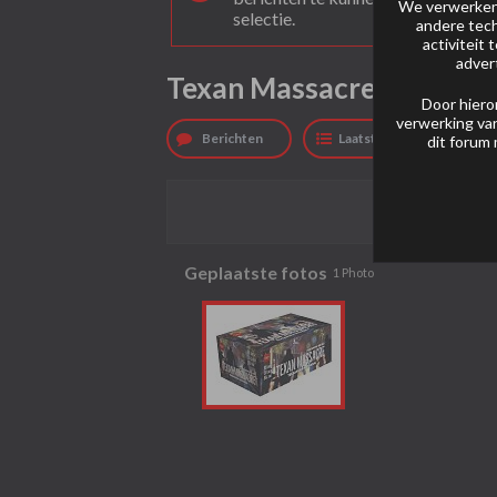
We verwerken 
selectie.
andere tech
activiteit
adver
Texan Massacre
Door hiero
verwerking van
Berichten
Laatste activiteit
dit forum 
Geplaatste fotos
1
Photo