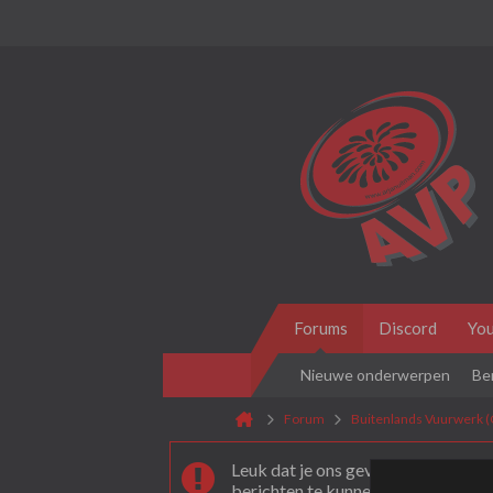
Forums
Discord
Yo
Nieuwe onderwerpen
Be
Forum
Buitenlands Vuurwerk (
Leuk dat je ons gevonden hebt! Als 
berichten te kunnen plaatsen moet 