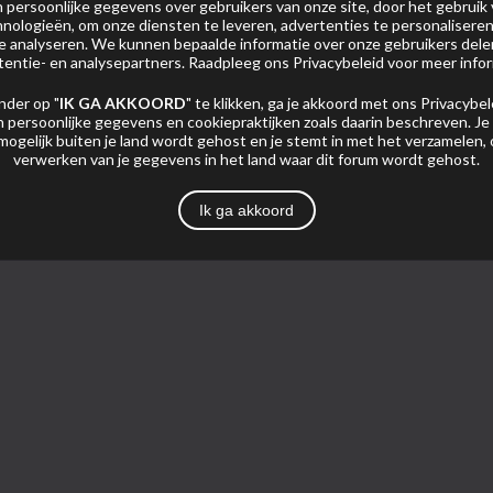
persoonlijke gegevens over gebruikers van onze site, door het gebruik 
nologieën, om onze diensten te leveren, advertenties te personaliseren
 te analyseren. We kunnen bepaalde informatie over onze gebruikers del
tentie- en analysepartners. Raadpleeg ons
Privacybeleid
voor meer infor
nder op "
IK GA AKKOORD
" te klikken, ga je akkoord met ons
Privacybel
 persoonlijke gegevens en cookiepraktijken zoals daarin beschreven. Je
Foto's
mogelijk buiten je land wordt gehost en je stemt in met het verzamelen,
verwerken van je gegevens in het land waar dit forum wordt gehost.
Ik ga akkoord
Pagina