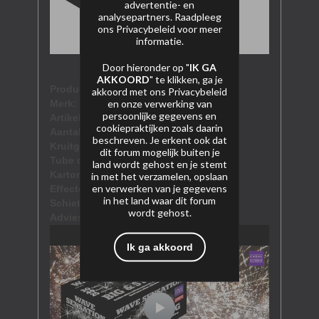
advertentie- en
analysepartners. Raadpleeg
ons
Privacybeleid
voor meer
informatie.
Door hieronder op "
IK GA
AKKOORD
" te klikken, ga je
Product naam:
Wave sensation
akkoord met ons
Privacybeleid
en onze verwerking van
Merk:
Gaoo
persoonlijke gegevens en
Artikel nummer:
SL49-02dI
cookiepraktijken zoals daarin
Aantal schoten:
49 schoten
beschreven. Je erkent ook dat
Kruitgewicht (NEM):
833 gram
dit forum mogelijk buiten je
Tube diameter:
30 mm
land wordt gehost en je stemt
Kartoninhoud:
1/1
in met het verzamelen, opslaan
en verwerken van je gegevens
Effectomschrijving:
in het land waar dit forum
Schietrichting:
fan-shape
wordt gehost.
Adviesprijs:
€nnb
Ik ga akkoord