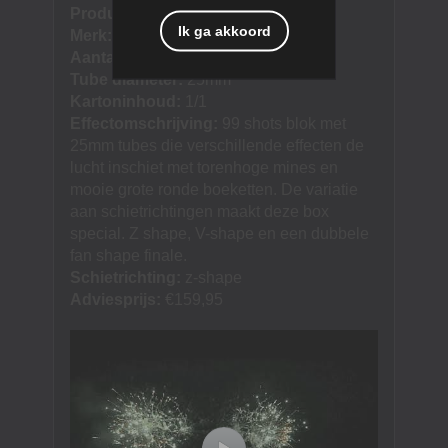
Product naam:
Ice breaker
Ik ga akkoord
Merk:
Salon Roger
Aantal schoten:
99
Tube diameter:
25mm
Kartoninhoud:
1/1
Effectomschrijving:
99 shots blok met
25mm tubes die verschillende effecten de
lucht inschiet met torenhoge mines en
mooie grote ronde boeketten. De variatie
aan schietrichtingen maakt deze box
special. Z shape, V-shape en een dubbele
fan shape finale.
Schietrichting:
z-shape
Adviesprijs:
€159,95