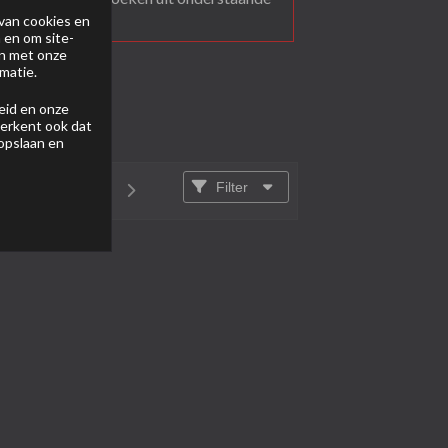
van cookies en
 en om site-
en met onze
matie.
eid
en onze
 erkent ook dat
 opslaan en
Filter
van
1