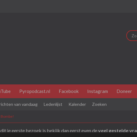
uTube
Pyropodcast.nl
Facebook
Instagram
Doneer
richten van vandaag
Ledenlijst
Kalender
Zoeken
e Bombe!
dit je eerste bezoek is bekijk dan eerst even de
veel gestelde vr
je je eerst
registeren
. Om berichten te bekijken, selecteer het fo