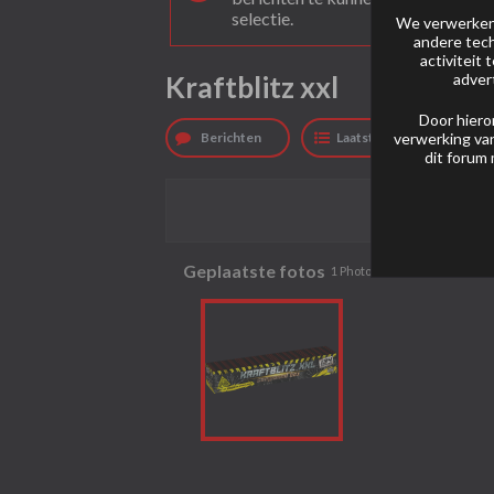
selectie.
We verwerken 
andere tech
activiteit
Kraftblitz xxl
adver
Door hiero
Berichten
Laatste activiteit
verwerking van
dit forum 
Geplaatste fotos
1
Photo