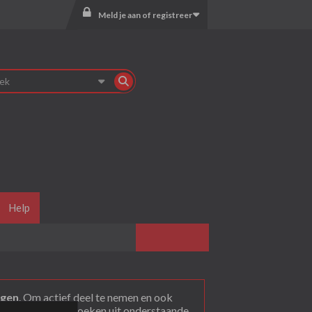
Meld je aan of registreer
Help
agen
. Om actief deel te nemen en ook
rum dat je wil bezoeken uit onderstaande