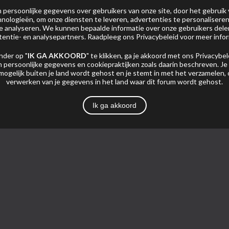
persoonlijke gegevens over gebruikers van onze site, door het gebruik 
nologieën, om onze diensten te leveren, advertenties te personaliseren
 te analyseren. We kunnen bepaalde informatie over onze gebruikers del
tentie- en analysepartners. Raadpleeg ons
Privacybeleid
voor meer infor
nder op "
IK GA AKKOORD
" te klikken, ga je akkoord met ons
Privacybel
 persoonlijke gegevens en cookiepraktijken zoals daarin beschreven. Je
Foto's
mogelijk buiten je land wordt gehost en je stemt in met het verzamelen,
verwerken van je gegevens in het land waar dit forum wordt gehost.
Pagina
Ik ga akkoord