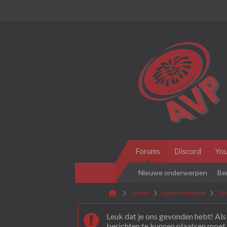
Forums
Discord
Yo
Nieuwe onderwerpen
Be
Forum
Rubro Vuurwerk
Di
Leuk dat je ons gevonden hebt! Als 
berichten te kunnen plaatsen moet 