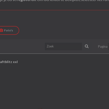
Foto's
Pagina
aftblitz xxl