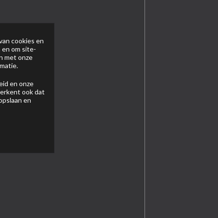
van cookies en
 en om site-
en met onze
matie.
eid
en onze
 erkent ook dat
 opslaan en