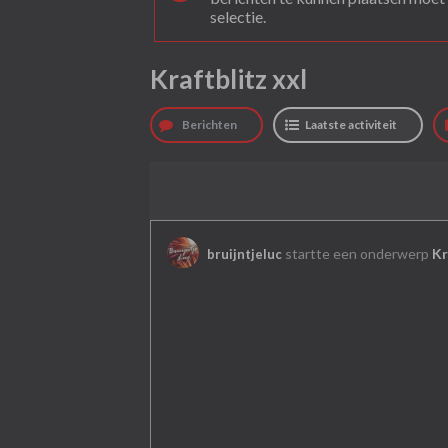
selectie.
Kraftblitz xxl
Berichten
Laatste activiteit
startte een onderwerp
Kr
bruijntjeluc