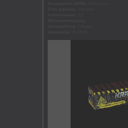
Kruitgewicht (NEM):
1000 gram
Tube diameter:
nnb mm
Kartoninhoud:
2/1
Effectomschrijving:
Schietrichting:
I-shape
Adviesprijs:
€149.00