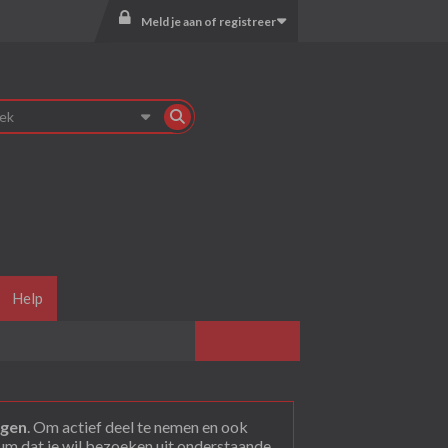
Meld je aan of registreer
Help
agen
. Om actief deel te nemen en ook
rum dat je wil bezoeken uit onderstaande