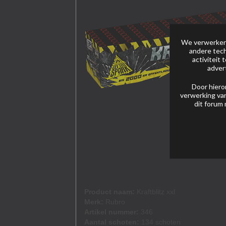
We verwerken 
andere tech
activiteit
adver
Door hiero
verwerking van
dit forum 
Product naam:
Kraftblitz xxl
Merk:
Rubro
Artikel nummer:
346
Aantal schoten:
134 schoten