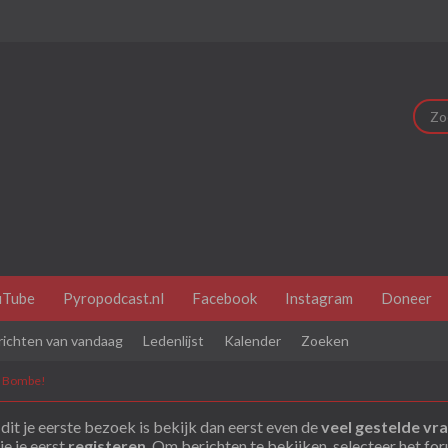
uTube
Pyropodcast.nl
Facebook
Instagram
Doneer
richten van vandaag
Ledenlijst
Kalender
Zoeken
e Bombe!
dit je eerste bezoek is bekijk dan eerst even de
veel gestelde vr
je je eerst
registeren
. Om berichten te bekijken, selecteer het fo