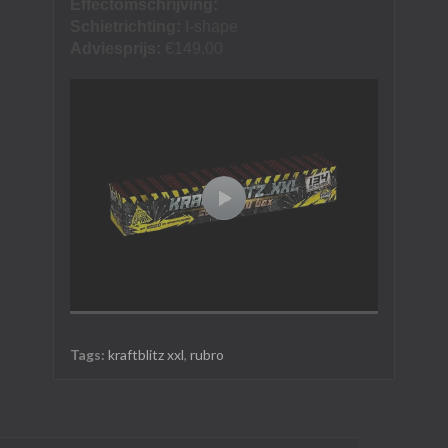
Effectomschrijving:
Schietrichting:
I-shape
Adviesprijs:
€149.00
Tags:
kraftblitz xxl
,
rubro