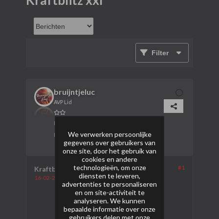
Kraftblitz xxl
Filter
bruijntjeluc
AVP Lid
Lid sinds:
26-01-2024
We verwerken persoonlijke
Berichten:
506
gegevens over gebruikers van
onze site, door het gebruik van
cookies en andere
technologieën, om onze
#1
Kraftblitz xxl
diensten te leveren,
16-02-2024, 17:06
advertenties te personaliseren
en om site-activiteit te
analyseren. We kunnen
bepaalde informatie over onze
gebruikers delen met onze