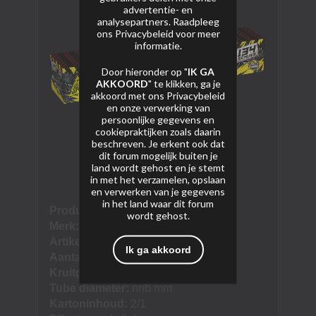
advertentie- en
analysepartners. Raadpleeg
ons
Privacybeleid
voor meer
informatie.
Door hieronder op "
IK GA
AKKOORD
" te klikken, ga je
akkoord met ons
Privacybeleid
en onze verwerking van
persoonlijke gegevens en
cookiepraktijken zoals daarin
beschreven. Je erkent ook dat
dit forum mogelijk buiten je
land wordt gehost en je stemt
in met het verzamelen, opslaan
en verwerken van je gegevens
in het land waar dit forum
Product naam:
Kraftblitz xxl
wordt gehost.
Merk:
Rubro
Artikel nummer:
346
Ik ga akkoord
Aantal schoten:
134 schoten
Kruitgewicht (NEM):
1000 gram
Tube diameter:
nnb mm
Kartoninhoud:
2/1