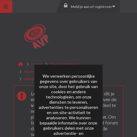
Meld je aan of registreer
Forum
Tips en Veiligheid
Vuurwerk en Veiligheid
We verwerken persoonlijke
Wetgeving Nederland
gegevens over gebruikers van
onze site, door het gebruik van
cookies en andere
Leuk dat je ons gevonden hebt! Als dit je
technologieën, om onze
eerste bezoek is bekijk dan eerst even de
diensten te leveren,
veel gestelde vragen
. Om actief deel te
advertenties te personaliseren
nemen en ook berichten te kunnen
en om site-activiteit te
plaatsen moet je je eerst
registeren
. Om
analyseren. We kunnen
berichten te bekijken, selecteer het forum
bepaalde informatie over onze
gebruikers delen met onze
dat je wil bezoeken uit onderstaande
advertentie- en
selectie.