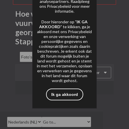
analysepartners. Raadpleeg
ons
Privacybeleid
voor meer
informatie.
Hoe wordt een
vuurwerkshow
Door hieronder op "
IK GA
AKKOORD
" te klikken, ga je
georganiseerd? -
akkoord met ons
Privacybeleid
en onze verwerking van
Stappen op een rijtje
persoonlijke gegevens en
cookiepraktijken zoals daarin
beschreven. Je erkent ook dat
dit forum mogelijk buiten je
land wordt gehost en je stemt
in met het verzamelen, opslaan
en verwerken van je gegevens
Filter
in het land waar dit forum
wordt gehost.
Geen foto's gevonden.
Ik ga akkoord