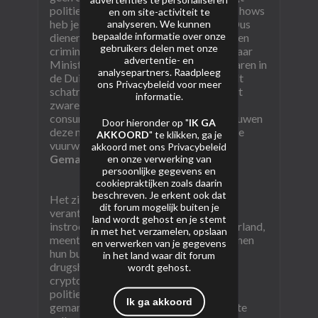
politiechef Tolga Koklu. "Bij vuurwerkshows
en om site-activiteit te
heb je hier gewoon helemaal niks aan. Dus
analyseren. We kunnen
bepaalde informatie over onze
dienen deze
flashbangers
alleen maar een
gebruikers delen met onze
crimineel doel." Een volgens het Openbaar
advertentie- en
Ministerie 'handjevol' vuurwerkhandelaren in
analysepartners. Raadpleeg
de Duits-Nederlandse grensregio wordt
ons
Privacybeleid
voor meer
schatrijk met de illegale verkoop van dit
informatie.
zware, professionele vuurwerk, aan
consumenten. Politie en justitie beschouwen
Door hieronder op "
IK GA
deze mannen als topspelers in de illegale
AKKOORD
" te klikken, ga je
vuurwerkhandel.
akkoord met ons
Privacybeleid
Gemanipuleerde remlichten
en onze verwerking van
persoonlijke gegevens en
cookiepraktijken zoals daarin
beschreven. Je erkent ook dat
Het zijn deze groothandelaren, die
dit forum mogelijk buiten je
verantwoordelijk zijn voor de grootste
land wordt gehost en je stemt
instroom van illegaal vuurwerk in Nederland,
in met het verzamelen, opslaan
meent het Openbaar Ministerie. Ze runnen
en verwerken van je gegevens
hun business net als grote spelers in de
in het land waar dit forum
drugshandel, gebruikmakend van
wordt gehost.
cryptocommunicatie,
jammers
om
politiezenders te verstoren en
Ik ga akkoord
gemanipuleerde remlichten om niet op te