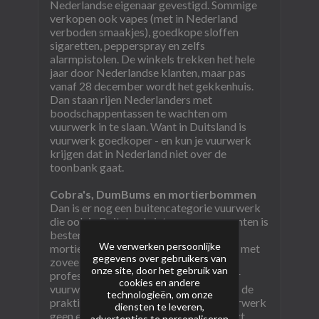
Nederlandse eigenaar gevestigd. Sommige
verkopen ook vapes (met in Nederland
verboden smaakjes), goedkope sloffen
sigaretten, pepperspray en zelfs
alarmpistolen. De winkels trekken het hele
jaar door Nederlandse klanten, maar pas
vanaf 28 december wordt het gekkenhuis.
Dan staan rijen Nederlanders met
boodschappentassen te wachten om
vuurwerk in te slaan. Want in Duitsland is
vuurwerk goedkoper - en kun je vuurwerk
krijgen dat in Nederland niet over de
toonbank gaat.
Cobra's, DumBums en mortierbommen
Dan is er nog een buitencategorie vuurwerk
die ook in Duitsland niet voor consumenten is
bestemd: Cobra's, DumBums,
We verwerken persoonlijke
mortierbommen. Het zijn
flashbangers
met
gegevens over gebruikers van
zoveel explosief flitspoeder dat alleen
onze site, door het gebruik van
professionals het mogen afsteken, voor
cookies en andere
vuurwerkshows bijvoorbeeld. "Maar in de
technologieën, om onze
praktijk zie je eigenlijk dat dit type vuurwerk
diensten te leveren,
geen enkel professioneel nut dient", zegt
advertenties te personaliseren