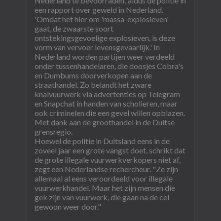
Nederland te bevoorraden', aldus de politie in
een rapport over geweld in Nederland.
'Omdat het hier om 'massa-explosieven'
gaat, de zwaarste soort
ontstekingsgevoelige explosieven, is deze
vorm van vervoer levensgevaarlijk.' In
Nederland worden partijen weer verdeeld
onder tussenhandelaren, die doosjes Cobra's
en Dumbums doorverkopen aan de
straathandel. Zo belandt het zware
knalvuurwerk via advertenties op Telegram
en Snapchat in handen van scholieren, maar
ook criminelen die een gevel willen opblazen.
Met dank aan de groothandel in de Duitse
grensregio.
Hoewel de politie in Duitsland eens in de
zoveel jaar een grote vangst doet, schrikt dat
de grote illegale vuurwerkverkopers niet af,
zegt een Nederlandse rechercheur. "Ze zijn
allemaal al eens veroordeeld voor illegale
vuurwerkhandel. Maar het zijn mensen die
gek zijn van vuurwerk, die gaan na de cel
gewoon weer door."