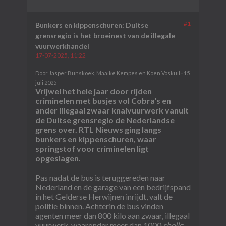
#1
Bunkers en kippenschuren: Duitse
grensregio is het broeinest van de illegale
vuurwerkhandel
17-07-2025, 11:22
Door Jasper Bunskoek, Maaike Kempes en Koen Voskuil · 15
juli 2025
Vrijwel het hele jaar door rijden
criminelen met busjes vol Cobra's en
ander illegaal zwaar knalvuurwerk vanuit
de Duitse grensregio de Nederlandse
grens over. RTL Nieuws ging langs
bunkers en kippenschuren, waar
springstof voor criminelen ligt
opgeslagen.
Pas nadat de bus is teruggereden naar
Nederland en de garage van een bedrijfspand
in het Gelderse Herwijnen inrijdt, valt de
politie binnen. Achterin de bus vinden
agenten meer dan 800 kilo aan zwaar, illegaal
vuurwerk, waaronder meer dan 1000
shells
;