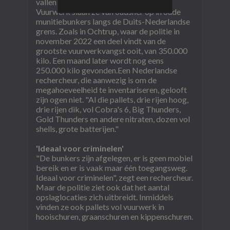
vallen tijdens nachtelijke ritten.
Vuurwerk slaan ze van oudsher op in oude
munitiebunkers langs de Duits-Nederlandse
grens. Zoals in Ochtrup, waar de politie in
november 2022 een deel vindt van de
grootste vuurwerkvangst ooit, van 350.000
kilo. Een maand later wordt nog eens
250.000 kilo gevonden.​Een Nederlandse
rechercheur, die aanwezig is om de
megahoeveelheid te inventariseren, gelooft
zijn ogen niet. "Al die pallets, drie rijen hoog,
drie rijen dik, vol Cobra's 6, Big Thunders,
Gold Thunders en andere nitraten, dozen vol
shells, grote batterijen."
'Ideaal voor criminelen'
"De bunkers zijn afgelegen, er is geen mobiel
bereik en er is vaak maar één toegangsweg.
Ideaal voor criminelen", zegt een rechercheur.
Maar de politie ziet ook dat het aantal
opslaglocaties zich uitbreidt. Inmiddels
vinden ze ook pallets vol vuurwerk in
hooischuren, graanschuren en kippenschuren.