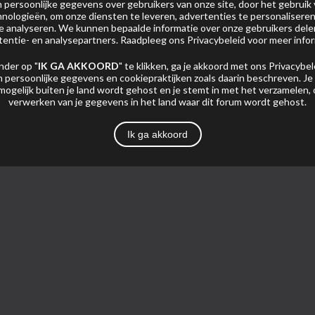
persoonlijke gegevens over gebruikers van onze site, door het gebruik 
nologieën, om onze diensten te leveren, advertenties te personaliseren
 te analyseren. We kunnen bepaalde informatie over onze gebruikers del
tentie- en analysepartners. Raadpleeg ons
Privacybeleid
voor meer infor
en Haag]
nder op "
IK GA AKKOORD
" te klikken, ga je akkoord met ons
Privacybel
 persoonlijke gegevens en cookiepraktijken zoals daarin beschreven. Je
Foto's
mogelijk buiten je land wordt gehost en je stemt in met het verzamelen,
verwerken van je gegevens in het land waar dit forum wordt gehost.
Ik ga akkoord
Pagina