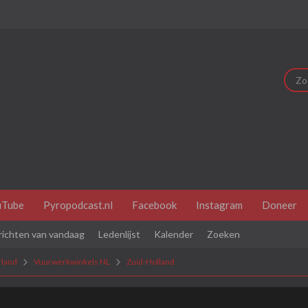
uTube
Pyropodcast.nl
Facebook
Instagram
Doneer
richten van vandaag
Ledenlijst
Kalender
Zoeken
land
Vuurwerkwinkels NL
Zuid-Holland
dit je eerste bezoek is bekijk dan eerst even de
veel gestelde vr
je je eerst
registeren
. Om berichten te bekijken, selecteer het fo