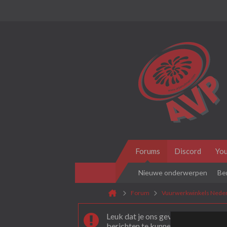
Forums
Discord
Yo
Nieuwe onderwerpen
Be
Forum
Vuurwerkwinkels Neder
Leuk dat je ons gevonden hebt! Als 
berichten te kunnen plaatsen moet 