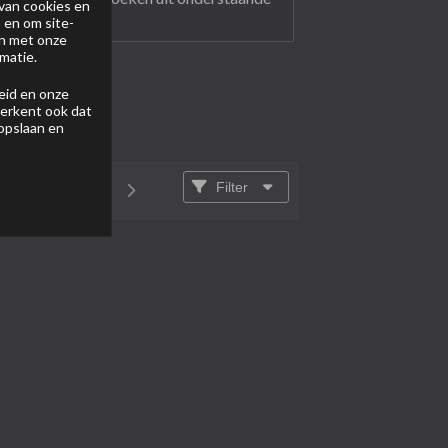
van cookies en
 en om site-
en met onze
matie.
eid
en onze
 erkent ook dat
 opslaan en
Filter
van
1