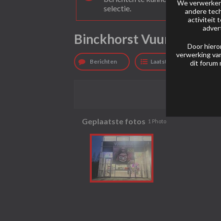
We verwerken 
selectie.
andere tech
activiteit
adver
Binckhorst Vuurwerk [D
Door hiero
verwerking van
Berichten
Laatste activiteit
dit forum 
Geplaatste fotos
1
Photo