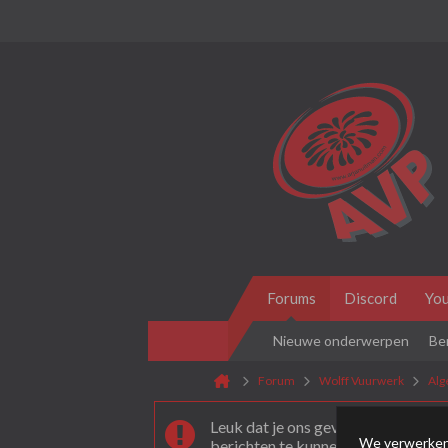
Forums
Discord
Yo
Nieuwe onderwerpen
Be
Forum
Wolff Vuurwerk
Al
Leuk dat je ons gevonden hebt! Als 
We verwerken 
berichten te kunnen plaatsen moet 