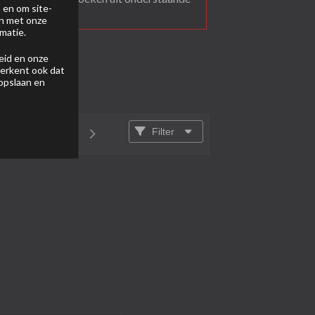
 en om site-
en met onze
matie.
eid
en onze
 erkent ook dat
 opslaan en
Filter
van
1