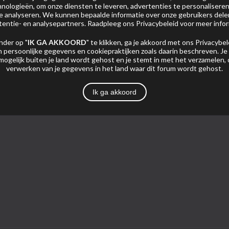
nologieën, om onze diensten te leveren, advertenties te personaliseren
 te analyseren. We kunnen bepaalde informatie over onze gebruikers del
tentie- en analysepartners. Raadpleeg ons
Privacybeleid
voor meer infor
nder op "
IK GA AKKOORD
" te klikken, ga je akkoord met ons
Privacybel
 persoonlijke gegevens en cookiepraktijken zoals daarin beschreven. Je
mogelijk buiten je land wordt gehost en je stemt in met het verzamelen,
Foto's
verwerken van je gegevens in het land waar dit forum wordt gehost.
Ik ga akkoord
Pagina