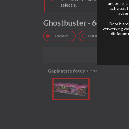
andere tech
selectie.
activiteit
adver
Ghostbuster - 6617
Door hiero
verwerking van
dit forum 
Berichten
Laatste activiteit
Geplaatste fotos
1
Photo