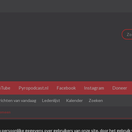
uTube
Pyropodcast.nl
Facebook
Instagram
Doneer
richten van vandaag
Ledenlijst
Kalender
Zoeken
gemeen
dit je eerste bezoek is bekijk dan eerst even de
veel gestelde vr
persoonlijke gegevens over gebruikers van onze site, door het gebruik 
je je eerst
registeren
. Om berichten te bekijken, selecteer het fo