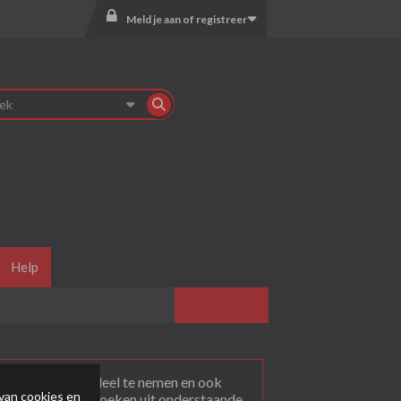
Meld je aan of registreer
Help
agen
. Om actief deel te nemen en ook
van cookies en
rum dat je wil bezoeken uit onderstaande