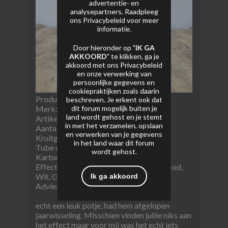
advertentie- en
analysepartners. Raadpleeg
ons
Privacybeleid
voor meer
informatie.
Door hieronder op "
IK GA
AKKOORD
" te klikken, ga je
akkoord met ons
Privacybeleid
en onze verwerking van
persoonlijke gegevens en
cookiepraktijken zoals daarin
Product naam: Black Bird
beschreven. Je erkent ook dat
dit forum mogelijk buiten je
Merk: Wolff
land wordt gehost en je stemt
Artikel nummer: 445
in met het verzamelen, opslaan
Aantal schoten: 100
en verwerken van je gegevens
Kruitgewicht (NEM): 190gram
in het land waar dit forum
Tube diameter: 8 mm
wordt gehost.
Kartoninhoud: 18/1
Effectomschrijving: Tails, Crackling, Rood,
Wit, Groen
Ik ga akkoord
Adviesprijs: €8,95
echt een leuk potje, had hem afgelopen
jaarwisseling. Misschien vinden jullie niks aan
het effect maar voor mij was het echt iets