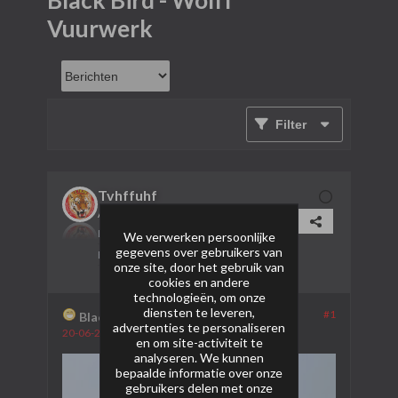
Black Bird - Wolff
Vuurwerk
Filter
Tvhffuhf
AVP Lid
Lid sinds:
05-09-2024
We verwerken persoonlijke
gegevens over gebruikers van
Berichten:
2
onze site, door het gebruik van
cookies en andere
technologieën, om onze
diensten te leveren,
#1
Black Bird - Wolff Vuurwerk
advertenties te personaliseren
20-06-2025, 20:53
en om site-activiteit te
analyseren. We kunnen
bepaalde informatie over onze
gebruikers delen met onze