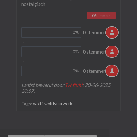
nostalgisch
0
Stemmers
-
0
stemmen
0%
-
0
stemmen
0%
-
0
stemmen
0%
Laatst bewerkt door
Tvhffuhf
;
20-06-2025,
20:57
.
Tags:
wolff
,
wolffvuurwerk