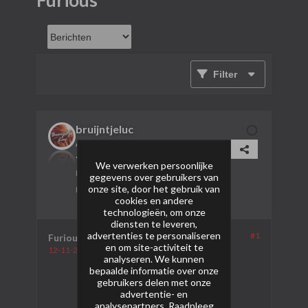
Furious
Filter
bruijntjeluc
AVP Lid
We verwerken persoonlijke
Lid sinds:
26-01-2024
gegevens over gebruikers van
onze site, door het gebruik van
Berichten:
506
cookies en andere
technologieën, om onze
diensten te leveren,
advertenties te personaliseren
#1
Furious
en om site-activiteit te
12-11-2024, 00:27
analyseren. We kunnen
bepaalde informatie over onze
gebruikers delen met onze
advertentie- en
analysepartners. Raadpleeg