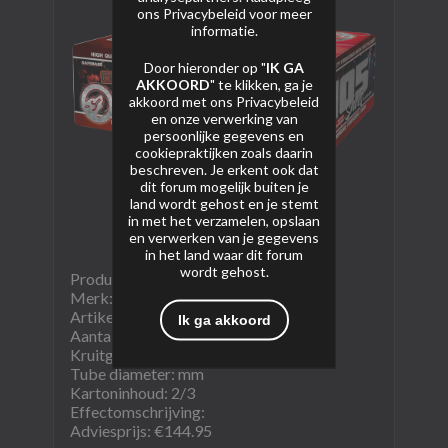
ons
Privacybeleid
voor meer
informatie.
Door hieronder op "
IK GA
AKKOORD
" te klikken, ga je
akkoord met ons
Privacybeleid
en onze verwerking van
persoonlijke gegevens en
cookiepraktijken zoals daarin
beschreven. Je erkent ook dat
dit forum mogelijk buiten je
land wordt gehost en je stemt
in met het verzamelen, opslaan
en verwerken van je gegevens
in het land waar dit forum
wordt gehost.
Product naam: Furious
Merk: Wolff
Artikel nummer: 6612
Ik ga akkoord
Aantal schoten: 105
Kruitgewicht (NEM): 1404gram
Tube diameter: mm
Kartoninhoud: 2/3
Effectomschrijving:
Adviesprijs: €144.95​