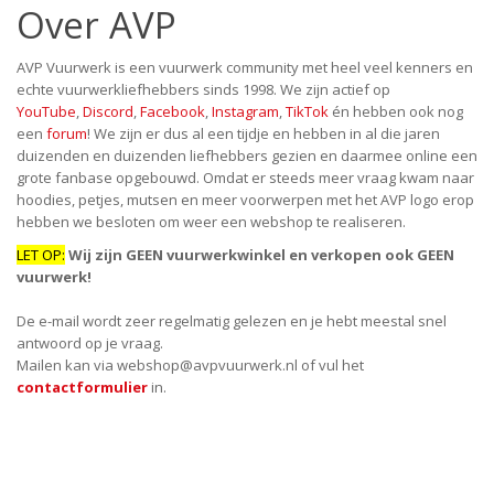
Over AVP
AVP Vuurwerk is een vuurwerk community met heel veel kenners en
echte vuurwerkliefhebbers sinds 1998. We zijn actief op
YouTube
,
Discord
,
Facebook
,
Instagram
,
TikTok
én hebben ook nog
een
forum
! We zijn er dus al een tijdje en hebben in al die jaren
duizenden en duizenden liefhebbers gezien en daarmee online een
grote fanbase opgebouwd. Omdat er steeds meer vraag kwam naar
hoodies, petjes, mutsen en meer voorwerpen met het AVP logo erop
hebben we besloten om weer een webshop te realiseren.
LET OP:
Wij zijn GEEN vuurwerkwinkel en verkopen ook GEEN
vuurwerk!
De e-mail wordt zeer regelmatig gelezen en je hebt meestal snel
antwoord op je vraag.
Mailen kan via
webshop@avpvuurwerk.nl
of vul het
contactformulier
in.