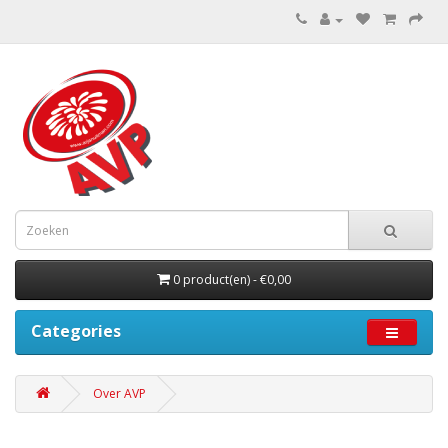
0 product(en) - €0,00
Categories
Over AVP