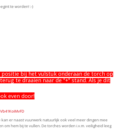
gint te worden! :-)
e positie bij het vulstuk onderaan de torch op
r terug te draaien naar de "+" stand.
Als je dit
ook even door!
R4Vb41KoiMvFD
e kan er naast vuurwerk natuurlijk ook veel meer dingen mee
 om hem bij te vullen. De torches worden i.v.m. veiligheid leeg