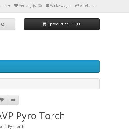
ount
Verlanglijst (0)
Winkelwagen
Afrekenen
0 product(en) - €0,00
AVP Pyro Torch
del: Pyrotorch