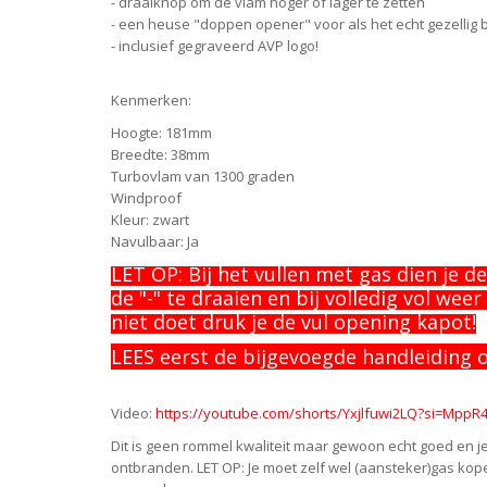
- draaiknop om de vlam hoger of lager te zetten
- een heuse "doppen opener" voor als het echt gezellig be
- inclusief gegraveerd AVP logo!
Kenmerken:
Hoogte: 181mm
Breedte: 38mm
Turbovlam van 1300 graden
Windproof
Kleur: zwart
Navulbaar: Ja
LET OP: Bij het vullen met gas dien je d
de "-" te draaien en bij volledig vol wee
niet doet druk je de vul opening kapot!
LEES eerst de bijgevoegde handleiding 
Video:
https://youtube.com/shorts/Yxjlfuwi2LQ?si=Mpp
Dit is geen rommel kwaliteit maar gewoon echt goed en j
ontbranden. LET OP: Je moet zelf wel (aansteker)gas kopen