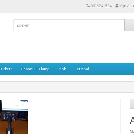
0619241524
Mijn Acc
Stickers
Beanie LED lamp
Mok
Kerstbal
Mo