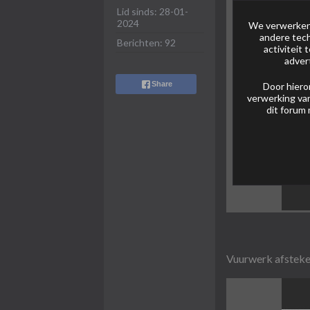
Lid sinds:
28-01-
2024
We verwerken 
andere tech
Berichten:
92
activiteit
adver
Share
Door hiero
verwerking van
dit forum 
Vuurwerk afsteke