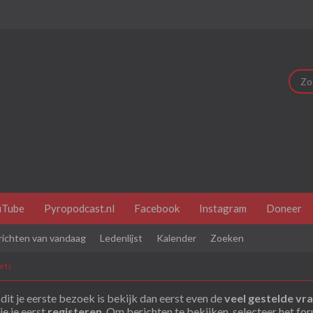
uTube
Pyropodcast.nl
Facebook
Instagram
Doneer
richten van vandaag
Ledenlijst
Kalender
Zoeken
orts
dit je eerste bezoek is bekijk dan eerst even de
veel gestelde vr
je je eerst
registeren
. Om berichten te bekijken, selecteer het fo