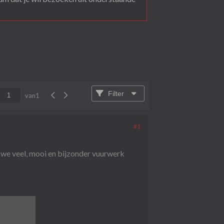
Filter
van
1
#1
r we veel, mooi en bijzonder vuurwerk