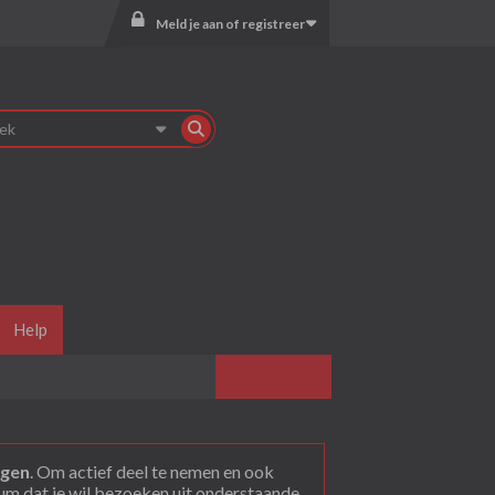
Meld je aan of registreer
Help
agen
. Om actief deel te nemen en ook
rum dat je wil bezoeken uit onderstaande