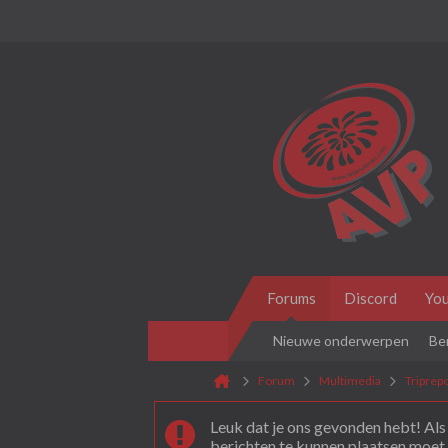
Forums
Discord
Yo
Nieuwe onderwerpen
Be
Forum
Multimedia
Triprep
Leuk dat je ons gevonden hebt! Als 
berichten te kunnen plaatsen moet 