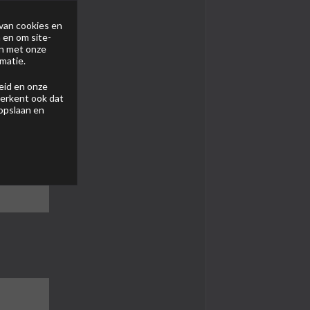
van cookies en
 en om site-
en met onze
matie.
eid
en onze
 erkent ook dat
 opslaan en