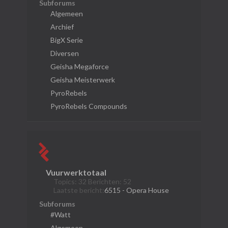
Subforums
Algemeen
Archief
BigX Serie
Diversen
Geisha Megaforce
Geisha Meisterwerk
PyroRebels
PyroRebels Compounds
Vuurwerktotaal
Topics: 32 Berichten: 52
Laatste bericht:
6515 - Opera House
Subforums
#Watt
Algemeen