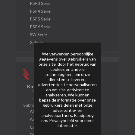
PSP3 Serie
PSP4 Serie
PSP5 Serie
PSP6 Serie
SW Serie
Xplode
We verwerken persoonlijke
gegevens over gebruikers van
onze site, door het gebruik van
cookies en andere
technologieën, om onze
diensten te leveren,
advertenties te personaliseren
Katan Vuurwerk
en om site-activiteit te
Topics: 17 Berichten: 35
analyseren. We kunnen
Laatste bericht:
Katan Special #4
bepaalde informatie over onze
gebruikers delen met onze
Subforums
advertentie- en
Algemeen
analysepartners. Raadpleeg
Archief
ons
Privacybeleid
voor meer
informatie.
Compound Fireworks
Diversen