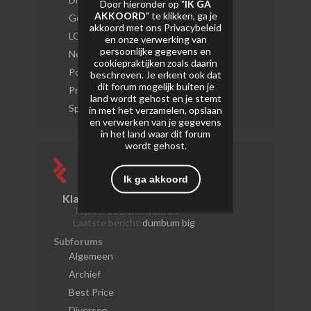
Door hieronder op "
IK GA
AKKOORD
" te klikken, ga je
Gold Star Line
akkoord met ons
Privacybeleid
LOUD Collection
en onze verwerking van
persoonlijke gegevens en
New Style Collection
cookiepraktijken zoals daarin
Polska Fireworks
beschreven. Je erkent ook dat
dit forum mogelijk buiten je
Profi Xclusive
land wordt gehost en je stemt
Specials
in met het verzamelen, opslaan
en verwerken van je gegevens
in het land waar dit forum
wordt gehost.
Ik ga akkoord
Klasek
Topics: 11 Berichten: 23
Laatste bericht:
dumbum big
Subforums
Algemeen
Archief
Best Price
Diversen