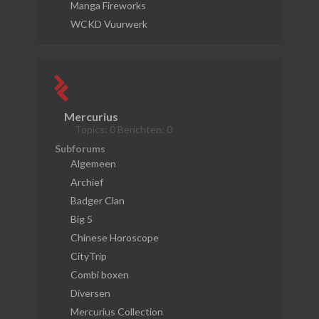
Manga Fireworks
WCKD Vuurwerk
Mercurius
Topics: 0 Berichten: 0
Subforums
Algemeen
Archief
Badger Clan
Big 5
Chinese Horoscope
CityTrip
Combi boxen
Diversen
Mercurius Collection