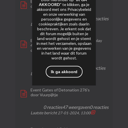
Event Atomic stars
AKKOORD
" te klikken, ga je
door
bruijntjeluc
akkoord met ons
Privacybeleid
en onze verwerking van
0 reacties
20 weergaven
0 reacties
persoonlijke gegevens en
cookiepraktijken zoals daarin
Laatste bericht
21-02-2024, 13:45
beschreven. Je erkent ook dat
dit forum mogelijk buiten je
land wordt gehost en je stemt
Event Box Sodom and Gomorrah Display
in met het verzamelen, opslaan
484'S
en verwerken van je gegevens
door
Bolle_040
in het land waar dit forum
wordt gehost.
1
285
0
reactie
weergaven
reacties
Ik ga akkoord
Laatste bericht
01-02-2024, 18:08
Event Gates of Detonation 276's
door
Vuurpijltje
0 reacties
47 weergaven
0 reacties
Laatste bericht
27-01-2024, 13:00