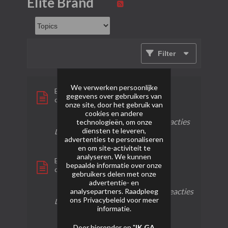
Elite Brand
Filter
We verwerken persoonlijke
Event Scorpion Box 100s
gegevens over gebruikers van
door
Kruitveteraan
onze site, door het gebruik van
cookies en andere
1 reactie
10 weergaven
0 reacties
technologieën, om onze
diensten te leveren,
Laatste bericht
11-01-2026, 22:52
advertenties te personaliseren
en om site-activiteit te
analyseren. We kunnen
Event Orange Dragon
bepaalde informatie over onze
door
SkoebieVuurwerk
gebruikers delen met onze
advertentie- en
analysepartners. Raadpleeg
2 reacties
47 weergaven
0 reacties
ons
Privacybeleid
voor meer
Laatste bericht
24-02-2024, 01:47
informatie.
Door hieronder op "
IK GA