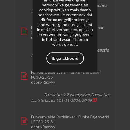
persoonlijke gegevens en
reactie
weergaven
reacties
cookiepraktijken zoals daarin
Laatste bericht
30-01-2025, 18:47
beschreven. Je erkent ook dat
dit forum mogelijk buiten je
land wordt gehost en je stemt
Funke iskra line - Zaplon 33 shots 25mm
in met het verzamelen, opslaan
IC25-33-1
en verwerken van je gegevens
door
pyro-hn
in het land waar dit forum
wordt gehost.
1 reactie
233 weergaven
1 reactie
Laatste bericht
01-11-2024, 21:01
Ik ga akkoord
Funkenweide Scala - Funke Fajerwerki |
FC30-25-35
door
xRaxyyy
0 reacties
29 weergaven
0 reacties
Laatste bericht
01-11-2024, 20:59
Funkenweide Rotblinker - Funke Fajerwerki
| FC30-25-31
door
xRaxyyy