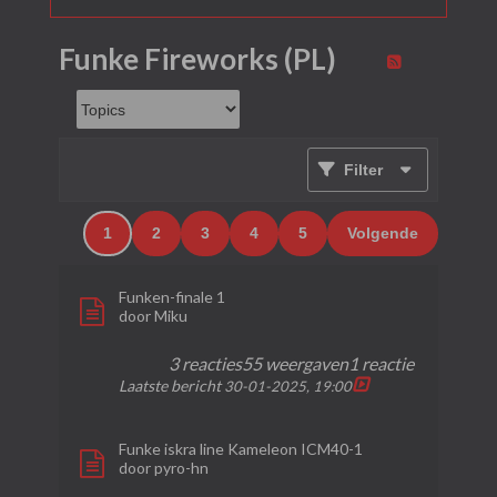
Funke Fireworks (PL)
Filter
1
2
3
4
5
Volgende
Funken-finale 1
door
Miku
3 reacties
55 weergaven
1 reactie
Laatste bericht
30-01-2025, 19:00
Funke iskra line Kameleon ICM40-1
door
pyro-hn