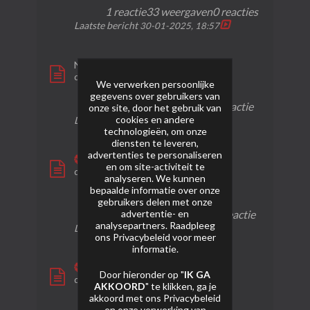
1 reactie
33 weergaven
0 reacties
Laatste bericht
30-01-2025, 18:57
Nightfall
door
SkoebieVuurwerk
We verwerken persoonlijke
gegevens over gebruikers van
1 reactie
86 weergaven
1 reactie
onze site, door het gebruik van
cookies en andere
Laatste bericht
30-01-2025, 18:52
technologieën, om onze
diensten te leveren,
advertenties te personaliseren
Widmo
en om site-activiteit te
door
bruijntjeluc
analyseren. We kunnen
bepaalde informatie over onze
2
224
1
gebruikers delen met onze
advertentie- en
reacties
weergaven
reactie
analysepartners. Raadpleeg
Laatste bericht
30-01-2025, 18:49
ons
Privacybeleid
voor meer
informatie.
Goldbomber
Door hieronder op "
IK GA
door
bruijntjeluc
AKKOORD
" te klikken, ga je
akkoord met ons
Privacybeleid
1
302
0
en onze verwerking van