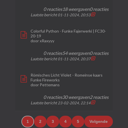
0 reacties
18 weergaven
0 reacties
Laatste bericht
01-11-2024, 20:53
Colorful Python - Funke Fajerwerki | FC30-
20-19
door
xRaxyyy
0 reacties
54 weergaven
0 reacties
Laatste bericht
01-11-2024, 20:37
Römisches Licht Violet - Romeinse kaars
Funke Fireworks
door
Pettemans
0 reacties
30 weergaven
2 reacties
Laatste bericht
23-02-2024, 22:14
1
2
3
4
5
Volgende