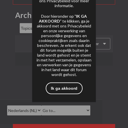
ons
Privacybeleid
voor meer
informatie.
Archief
Door hieronder op "
IK GA
AKKOORD
" te klikken, ga je
akkoord met ons
Privacybeleid
en onze verwerking van
persoonlijke gegevens en
cookiepraktijken zoals daarin
Filter
beschreven. Je erkent ook dat
dit forum mogelijk buiten je
land wordt gehost en je stemt
Geen onderwerpen gevonden.
in met het verzamelen, opslaan
en verwerken van je gegevens
in het land waar dit forum
wordt gehost.
Ik ga akkoord