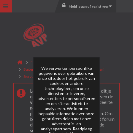
Meld je aan of registreer
Forum
We verwerken persoonlijke
Buitenlands Vuurwerk (CAT. F2 + F3 consumenten)
gegevens over gebruikers van
Siervuurwerk
Archief
onze site, door het gebruik van
cookies en andere
technologieën, om onze
Leuk dat je ons gevonden hebt! Als dit je
diensten te leveren,
eerste bezoek is bekijk dan eerst even de
advertenties te personaliseren
veel gestelde vragen
. Om actief deel te
en om site-activiteit te
nemen en ook berichten te kunnen
analyseren. We kunnen
plaatsen moet je je eerst
registeren
. Om
bepaalde informatie over onze
gebruikers delen met onze
berichten te bekijken, selecteer het forum
advertentie- en
dat je wil bezoeken uit onderstaande
analysepartners. Raadpleeg
selectie.