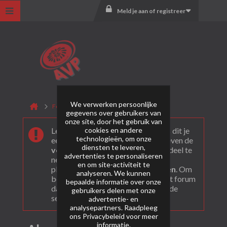
Meld je aan of registreer
We verwerken persoonlijke
Forum
Katan Vuurwerk
Algemeen
gegevens over gebruikers van
onze site, door het gebruik van
cookies en andere
Leuk dat je ons gevonden hebt! Als dit je
technologieën, om onze
eerste bezoek is bekijk dan eerst even de
diensten te leveren,
veel gestelde vragen
. Om actief deel te
advertenties te personaliseren
nemen en ook berichten te kunnen
en om site-activiteit te
plaatsen moet je je eerst
registeren
. Om
analyseren. We kunnen
berichten te bekijken, selecteer het forum
bepaalde informatie over onze
dat je wil bezoeken uit onderstaande
gebruikers delen met onze
selectie.
advertentie- en
analysepartners. Raadpleeg
ons
Privacybeleid
voor meer
informatie.