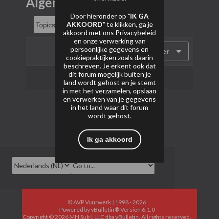
Algemeen
Door hieronder op "
IK GA
AKKOORD
" te klikken, ga je
akkoord met ons
Privacybeleid
en onze verwerking van
persoonlijke gegevens en
Filter
cookiepraktijken zoals daarin
beschreven. Je erkent ook dat
dit forum mogelijk buiten je
Geen onderwerpen gevonden.
land wordt gehost en je stemt
in met het verzamelen, opslaan
en verwerken van je gegevens
in het land waar dit forum
wordt gehost.
Ik ga akkoord
© AVP Vuurwerk | 1998 - 2026
Powered by
vBulletin®
Version 6.1.0
Copyright © 2026 MH Sub I, LLC dba vBulletin. All rights reserved.