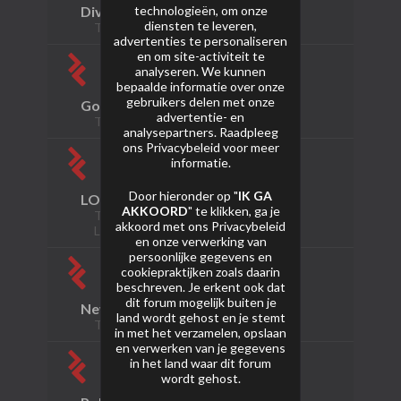
technologieën, om onze
Diversen
diensten te leveren,
Topics: 0 Berichten: 0
advertenties te personaliseren
en om site-activiteit te
analyseren. We kunnen
bepaalde informatie over onze
gebruikers delen met onze
Gold Star Line
advertentie- en
Topics: 0 Berichten: 0
analysepartners. Raadpleeg
ons
Privacybeleid
voor meer
informatie.
Door hieronder op "
IK GA
LOUD Collection
AKKOORD
" te klikken, ga je
Topics: 7 Berichten: 16
akkoord met ons
Privacybeleid
Laatste bericht:
L007 - Picobello
en onze verwerking van
persoonlijke gegevens en
cookiepraktijken zoals daarin
beschreven. Je erkent ook dat
dit forum mogelijk buiten je
New Style Collection
land wordt gehost en je stemt
Topics: 0 Berichten: 0
in met het verzamelen, opslaan
en verwerken van je gegevens
in het land waar dit forum
wordt gehost.