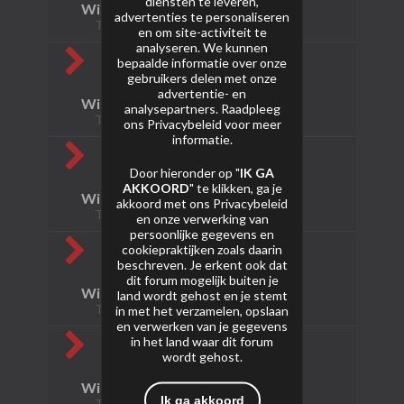
diensten te leveren,
Winkels Frankrijk
advertenties te personaliseren
Topics: 0 Berichten: 0
en om site-activiteit te
analyseren. We kunnen
bepaalde informatie over onze
gebruikers delen met onze
advertentie- en
Winkels Italië
analysepartners. Raadpleeg
Topics: 0 Berichten: 0
ons
Privacybeleid
voor meer
informatie.
Door hieronder op "
IK GA
AKKOORD
" te klikken, ga je
Winkels Oostenrijk
akkoord met ons
Privacybeleid
Topics: 0 Berichten: 0
en onze verwerking van
persoonlijke gegevens en
cookiepraktijken zoals daarin
beschreven. Je erkent ook dat
dit forum mogelijk buiten je
Winkels Polen
land wordt gehost en je stemt
Topics: 0 Berichten: 0
in met het verzamelen, opslaan
en verwerken van je gegevens
in het land waar dit forum
wordt gehost.
Winkels Spanje
Ik ga akkoord
Topics: 0 Berichten: 0