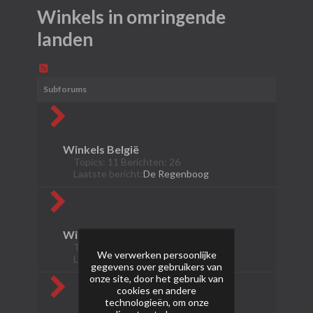
Winkels in omringende
landen
Subforums
Winkels België
Topics: 11 Berichten: 26
Laatste bericht:
De Regenboog
Winkels Duitsland
Topics: 11 Berichten: 17
We verwerken persoonlijke
Laatste bericht:
Perfect Fireworks
gegevens over gebruikers van
onze site, door het gebruik van
cookies en andere
technologieën, om onze