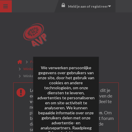
Meld je aan of registreer
Forum
Vuurwerkwinkels
We verwerken persoonlijke
Winkels in omringende landen
gegevens over gebruikers van
Winkels Spanje
onze site, door het gebruik van
cookies en andere
technologieën, om onze
Leuk dat je ons gevonden hebt! Als dit je
diensten te leveren,
eerste bezoek is bekijk dan eerst even de
advertenties te personaliseren
veel gestelde vragen
. Om actief deel te
en om site-activiteit te
nemen en ook berichten te kunnen
analyseren. We kunnen
plaatsen moet je je eerst
registeren
. Om
bepaalde informatie over onze
gebruikers delen met onze
berichten te bekijken, selecteer het forum
advertentie- en
dat je wil bezoeken uit onderstaande
analysepartners. Raadpleeg
selectie.