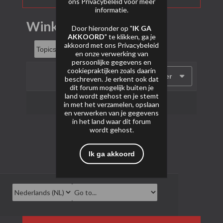
ons
Privacybeleid
voor meer
informatie.
Winkels Spanje
Door hieronder op "
IK GA
AKKOORD
" te klikken, ga je
akkoord met ons
Privacybeleid
en onze verwerking van
persoonlijke gegevens en
cookiepraktijken zoals daarin
Filter
beschreven. Je erkent ook dat
dit forum mogelijk buiten je
land wordt gehost en je stemt
Geen onderwerpen gevonden.
in met het verzamelen, opslaan
en verwerken van je gegevens
in het land waar dit forum
wordt gehost.
Ik ga akkoord