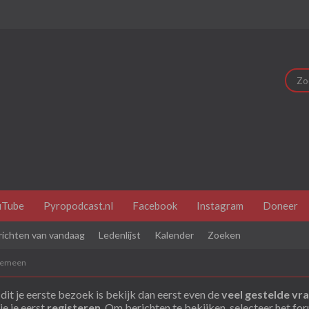
uTube
Pyropodcast.nl
Facebook
Instagram
Doneer
richten van vandaag
Ledenlijst
Kalender
Zoeken
gemeen
dit je eerste bezoek is bekijk dan eerst even de
veel gestelde vr
je je eerst
registeren
. Om berichten te bekijken, selecteer het fo