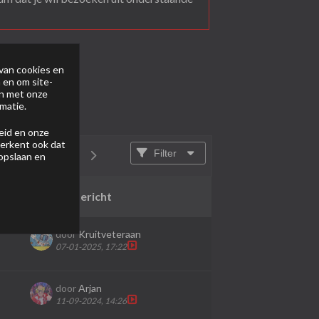
van cookies en
 en om site-
en met onze
matie.
eid
en onze
 erkent ook dat
Filter
 opslaan en
van
1
en
Laatste bericht
door
Kruitveteraan
07-01-2025, 17:22
door
Arjan
11-09-2024, 14:26