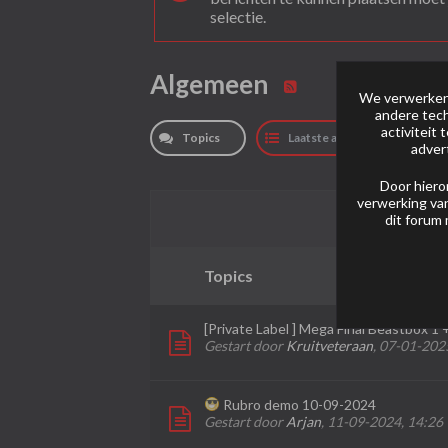
selectie.
Algemeen
We verwerken 
andere tech
activiteit
Topics
Laatste activiteit
adver
Door hiero
verwerking van
dit forum 
Topics
[Private Label ] Mega Final Beastbox 1
Gestart door
Kruitveteraan
,
07-01-2025
Rubro demo 10-09-2024
Gestart door
Arjan
,
11-09-2024, 14:26