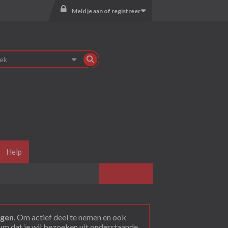
Meld je aan of registreer
Help
agen
. Om actief deel te nemen en ook
rum dat je wil bezoeken uit onderstaande