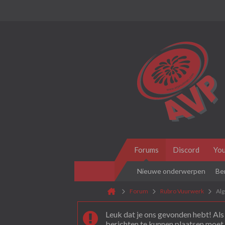
Forums
Discord
Yo
Nieuwe onderwerpen
Be
Forum
Rubro Vuurwerk
Al
Leuk dat je ons gevonden hebt! Als 
berichten te kunnen plaatsen moet 