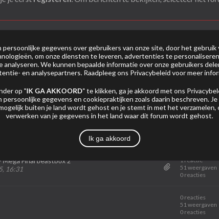
persoonlijke gegevens over gebruikers van onze site, door het gebruik 
nologieën, om onze diensten te leveren, advertenties te personaliseren
 te analyseren. We kunnen bepaalde informatie over onze gebruikers del
Mijn Abonnementen
Foto's
tentie- en analysepartners. Raadpleeg ons
Privacybeleid
voor meer infor
nder op "
IK GA AKKOORD
" te klikken, ga je akkoord met ons
Privacybel
 persoonlijke gegevens en cookiepraktijken zoals daarin beschreven. Je
mogelijk buiten je land wordt gehost en je stemt in met het verzamelen,
Pagina
verwerken van je gegevens in het land waar dit forum wordt gehost.
Statistiek
Ik ga akkoord
 + Mega Final beastbox 2
1 reactie
51 weergaven
, 16:31
0 reacties
0 reacties
51 weergaven
0 reacties