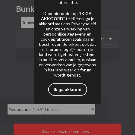
informatie.
Bunkerfans
Door hieronder op "
IK GA
AKKOORD
" te klikken, ga je
akkoord met ons
Privacybeleid
en onze verwerking van
persoonlijke gegevens en
cookiepraktijken zoals daarin
Filter
beschreven. Je erkent ook dat
dit forum mogelijk buiten je
land wordt gehost en je stemt
Geen onderwerpen gevonden.
in met het verzamelen, opslaan
en verwerken van je gegevens
in het land waar dit forum
wordt gehost.
Ik ga akkoord
© AVP Vuurwerk | 1998 - 2026