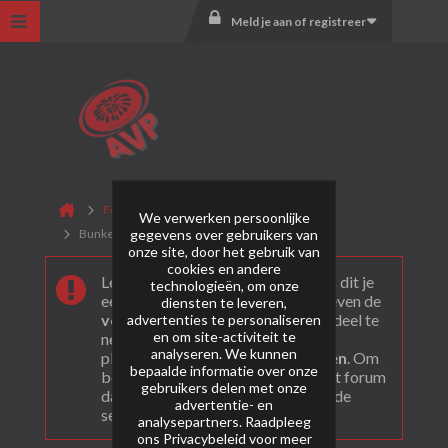
Meld je aan of registreer
Forum
Vuurwerkbunker.nl
We verwerken persoonlijke
gegevens over gebruikers van
Bunkerfans
onze site, door het gebruik van
cookies en andere
Leuk dat je ons gevonden hebt! Als dit je
technologieën, om onze
eerste bezoek is bekijk dan eerst even de
diensten te leveren,
veel gestelde vragen
. Om actief deel te
advertenties te personaliseren
en om site-activiteit te
nemen en ook berichten te kunnen
analyseren. We kunnen
plaatsen moet je je eerst
registeren
. Om
bepaalde informatie over onze
berichten te bekijken, selecteer het forum
gebruikers delen met onze
dat je wil bezoeken uit onderstaande
advertentie- en
selectie.
analysepartners. Raadpleeg
ons
Privacybeleid
voor meer