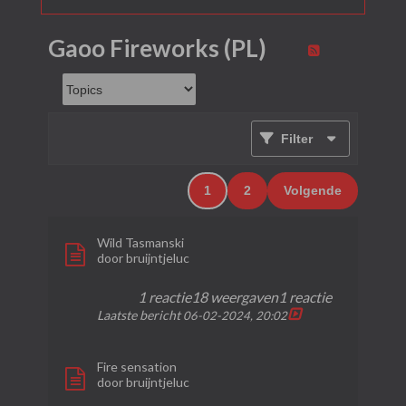
Gaoo Fireworks (PL)
Filter
1
2
Volgende
Wild Tasmanski
door
bruijntjeluc
1 reactie
18 weergaven
1 reactie
Laatste bericht
06-02-2024, 20:02
Fire sensation
door
bruijntjeluc