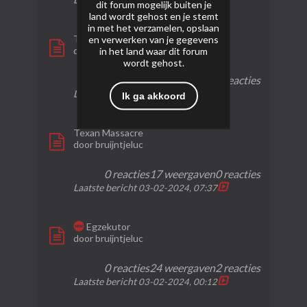
06-02-2024, 00:00
dit forum mogelijk buiten je
land wordt gehost en je stemt
in met het verzamelen, opslaan
Tomahawk
en verwerken van je gegevens
door
bruijntjeluc
in het land waar dit forum
wordt gehost.
0 reacties
25 weergaven
0 reacties
Laatste bericht
03-02-2024, 07:43
Ik ga akkoord
Texan Massacre
door
bruijntjeluc
0 reacties
17 weergaven
0 reacties
Laatste bericht
03-02-2024, 07:37
Egzekutor
door
bruijntjeluc
0 reacties
24 weergaven
2 reacties
Laatste bericht
03-02-2024, 00:12