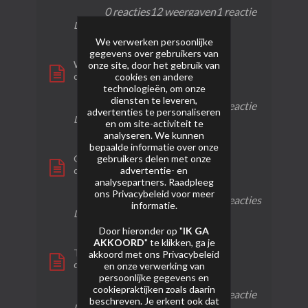
0 reacties
12 weergaven
1 reactie
Laatste bericht
06-02-2024, 00:20
We verwerken persoonlijke
gegevens over gebruikers van
Wave sensation
onze site, door het gebruik van
door
bruijntjeluc
cookies en andere
technologieën, om onze
diensten te leveren,
0 reacties
32 weergaven
1 reactie
advertenties te personaliseren
Laatste bericht
06-02-2024, 00:14
en om site-activiteit te
analyseren. We kunnen
bepaalde informatie over onze
gebruikers delen met onze
Gold Sensation
advertentie- en
door
bruijntjeluc
analysepartners. Raadpleeg
ons
Privacybeleid
voor meer
0 reacties
14 weergaven
0 reacties
informatie.
Laatste bericht
06-02-2024, 00:08
Door hieronder op "
IK GA
AKKOORD
" te klikken, ga je
Terminator
akkoord met ons
Privacybeleid
door
bruijntjeluc
en onze verwerking van
persoonlijke gegevens en
cookiepraktijken zoals daarin
0 reacties
13 weergaven
1 reactie
beschreven. Je erkent ook dat
Laatste bericht