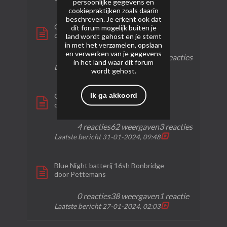
persoonlijke gegevens en
cookiepraktijken zoals daarin
beschreven. Je erkent ook dat
Golden tail to crackling
dit forum mogelijk buiten je
door
Breudje
land wordt gehost en je stemt
in met het verzamelen, opslaan
en verwerken van je gegevens
0 reacties
31 weergaven
0 reacties
in het land waar dit forum
Laatste bericht
31-01-2024, 21:54
wordt gehost.
Ik ga akkoord
Giga Albatros
door
Vuurpijltje
4 reacties
62 weergaven
3 reacties
Laatste bericht
31-01-2024, 09:48
Blue Night batterij 16sh Bonbridge
door
Pettemans
0 reacties
38 weergaven
1 reactie
Laatste bericht
27-01-2024, 02:03