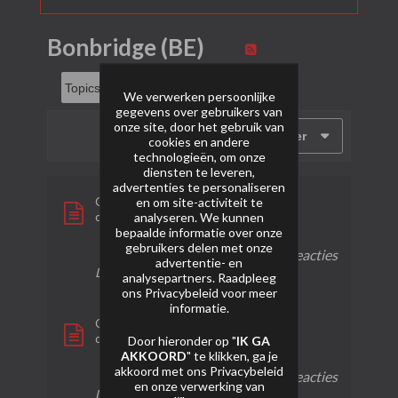
Bonbridge (BE)
We verwerken persoonlijke
gegevens over gebruikers van
onze site, door het gebruik van
Filter
cookies en andere
technologieën, om onze
diensten te leveren,
advertenties te personaliseren
Crackling tail to Golden Wave
en om site-activiteit te
door
Breudje
analyseren. We kunnen
bepaalde informatie over onze
gebruikers delen met onze
0 reacties
38 weergaven
0 reacties
advertentie- en
Laatste bericht
31-01-2024, 23:34
analysepartners. Raadpleeg
ons
Privacybeleid
voor meer
informatie.
Crackling tail to silver star
door
Breudje
Door hieronder op "
IK GA
AKKOORD
" te klikken, ga je
akkoord met ons
Privacybeleid
0 reacties
27 weergaven
0 reacties
en onze verwerking van
Laatste bericht
31-01-2024, 23:30