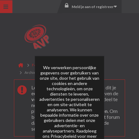
Meld je aan of registreer
Forum
World's Toughest Fireworks
We verwerken persoonlijke
gegevens over gebruikers van
Archief
onze site, door het gebruik van
cookies en andere
Leuk dat je ons gevonden hebt! Als dit je
technologieën, om onze
eerste bezoek is bekijk dan eerst even de
diensten te leveren,
veel gestelde vragen
. Om actief deel te
advertenties te personaliseren
en om site-activiteit te
nemen en ook berichten te kunnen
analyseren. We kunnen
plaatsen moet je je eerst
registeren
. Om
bepaalde informatie over onze
berichten te bekijken, selecteer het forum
gebruikers delen met onze
dat je wil bezoeken uit onderstaande
advertentie- en
selectie.
analysepartners. Raadpleeg
ons
Privacybeleid
voor meer