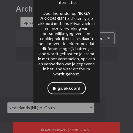
informatie.
Archief
Door hieronder op "
IK GA
AKKOORD
" te klikken, ga je
akkoord met ons
Privacybeleid
en onze verwerking van
persoonlijke gegevens en
cookiepraktijken zoals daarin
Filter
beschreven. Je erkent ook dat
dit forum mogelijk buiten je
land wordt gehost en je stemt
Geen onderwerpen gevonden.
in met het verzamelen, opslaan
en verwerken van je gegevens
in het land waar dit forum
wordt gehost.
Ik ga akkoord
© AVP Vuurwerk | 1998 - 2026