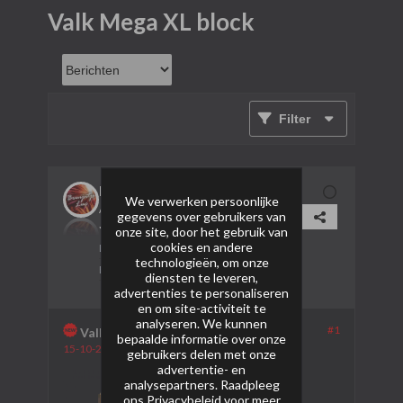
Valk Mega XL block
Filter
bruijntjeluc
We verwerken persoonlijke
AVP Lid
gegevens over gebruikers van
onze site, door het gebruik van
cookies en andere
Lid sinds:
26-01-2024
technologieën, om onze
Berichten:
506
diensten te leveren,
advertenties te personaliseren
en om site-activiteit te
analyseren. We kunnen
#1
Valk Mega XL block
bepaalde informatie over onze
15-10-2024, 05:49
gebruikers delen met onze
advertentie- en
analysepartners. Raadpleeg
ons
Privacybeleid
voor meer