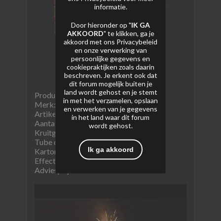
informatie.
Door hieronder op "
IK GA
AKKOORD
" te klikken, ga je
akkoord met ons
Privacybeleid
en onze verwerking van
persoonlijke gegevens en
cookiepraktijken zoals daarin
beschreven. Je erkent ook dat
dit forum mogelijk buiten je
land wordt gehost en je stemt
Product naam: Mega XL Block
in met het verzamelen, opslaan
Merk: Valk
en verwerken van je gegevens
Artikel nummer:4730
in het land waar dit forum
Aantal schoten: 100
wordt gehost.
Kruitgewicht (NEM): nnbgram
Tube diameter: nnb mm
Ik ga akkoord
Kartoninhoud: 1/1
Effectomschrijving:
Adviesprijs: €nnb