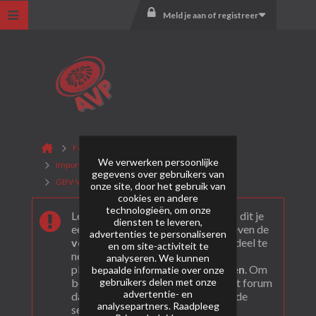
Meld je aan of registreer
Forum
We verwerken persoonlijke
Importeurs & Nederlands vuurwerk
gegevens over gebruikers van
GBV-WECO Vuurwerk B.V.
Archief
onze site, door het gebruik van
cookies en andere
technologieën, om onze
Leuk dat je ons gevonden hebt! Als dit je
diensten te leveren,
eerste bezoek is bekijk dan eerst even de
advertenties te personaliseren
veel gestelde vragen
. Om actief deel te
en om site-activiteit te
nemen en ook berichten te kunnen
analyseren. We kunnen
plaatsen moet je je eerst
registeren
. Om
bepaalde informatie over onze
gebruikers delen met onze
berichten te bekijken, selecteer het forum
advertentie- en
dat je wil bezoeken uit onderstaande
analysepartners. Raadpleeg
selectie.