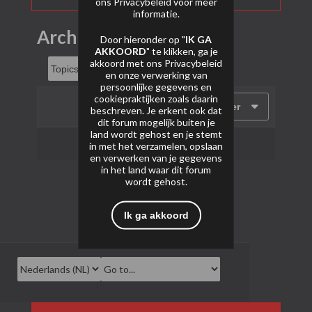
ons
Privacybeleid
voor meer
informatie.
Archief
Door hieronder op "
IK GA
AKKOORD
" te klikken, ga je
akkoord met ons
Privacybeleid
en onze verwerking van
persoonlijke gegevens en
cookiepraktijken zoals daarin
Filter
beschreven. Je erkent ook dat
dit forum mogelijk buiten je
land wordt gehost en je stemt
Geen onderwerpen gevonden.
in met het verzamelen, opslaan
en verwerken van je gegevens
in het land waar dit forum
wordt gehost.
Ik ga akkoord