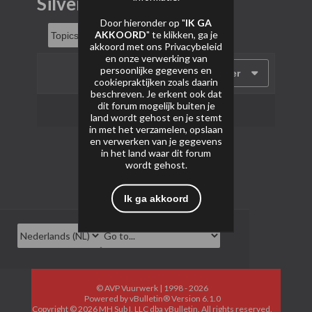
Silver Collection
Door hieronder op "
IK GA
AKKOORD
" te klikken, ga je
akkoord met ons
Privacybeleid
en onze verwerking van
persoonlijke gegevens en
Filter
cookiepraktijken zoals daarin
beschreven. Je erkent ook dat
dit forum mogelijk buiten je
Geen onderwerpen gevonden.
land wordt gehost en je stemt
in met het verzamelen, opslaan
en verwerken van je gegevens
in het land waar dit forum
wordt gehost.
Ik ga akkoord
© AVP Vuurwerk | 1998 - 2026
Powered by
vBulletin®
Version 6.1.0
Copyright © 2026 MH Sub I, LLC dba vBulletin. All rights reserved.