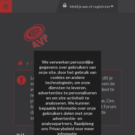
Meld je aan of registreer
We verwerken persoonlijke
Forum
Mercurius
Silver Collection
gegevens over gebruikers van
onze site, door het gebruik van
cookies en andere
Leuk dat je ons gevonden hebt! Als dit je
technologieën, om onze
eerste bezoek is bekijk dan eerst even de
diensten te leveren,
veel gestelde vragen
. Om actief deel te
advertenties te personaliseren
nemen en ook berichten te kunnen
en om site-activiteit te
plaatsen moet je je eerst
registeren
. Om
analyseren. We kunnen
berichten te bekijken, selecteer het forum
bepaalde informatie over onze
dat je wil bezoeken uit onderstaande
gebruikers delen met onze
selectie.
advertentie- en
analysepartners. Raadpleeg
ons
Privacybeleid
voor meer
informatie.