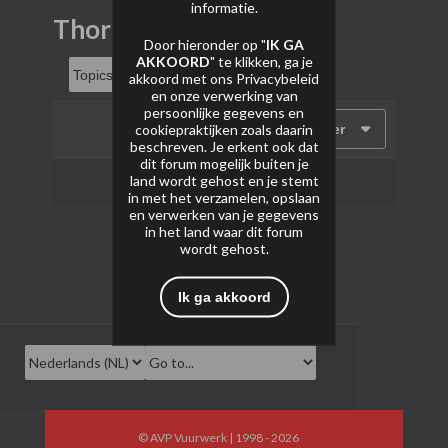
informatie.
Thor NL
Door hieronder op "
IK GA
AKKOORD
" te klikken, ga je
akkoord met ons
Privacybeleid
en onze verwerking van
persoonlijke gegevens en
cookiepraktijken zoals daarin
Filter
beschreven. Je erkent ook dat
dit forum mogelijk buiten je
land wordt gehost en je stemt
Geen onderwerpen gevonden.
in met het verzamelen, opslaan
en verwerken van je gegevens
in het land waar dit forum
wordt gehost.
Ik ga akkoord
© AVP Vuurwerk | 1998 - 2026