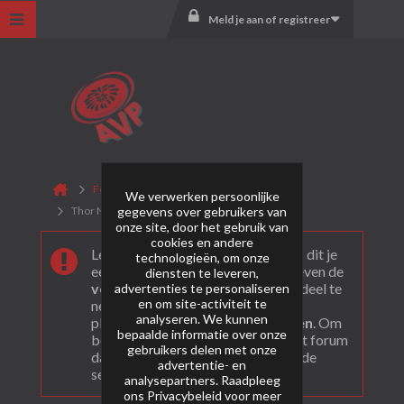
Meld je aan of registreer
Forum
Zena Vuurwerk Nederland
We verwerken persoonlijke
gegevens over gebruikers van
Thor NL
onze site, door het gebruik van
cookies en andere
Leuk dat je ons gevonden hebt! Als dit je
technologieën, om onze
eerste bezoek is bekijk dan eerst even de
diensten te leveren,
veel gestelde vragen
. Om actief deel te
advertenties te personaliseren
en om site-activiteit te
nemen en ook berichten te kunnen
analyseren. We kunnen
plaatsen moet je je eerst
registeren
. Om
bepaalde informatie over onze
berichten te bekijken, selecteer het forum
gebruikers delen met onze
dat je wil bezoeken uit onderstaande
advertentie- en
selectie.
analysepartners. Raadpleeg
ons
Privacybeleid
voor meer