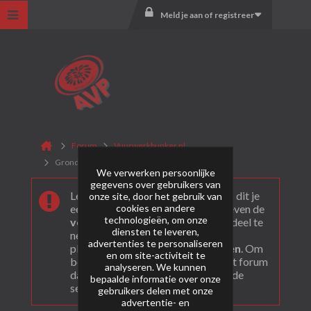
Meld je aan of registreer
Forum
Vuurwerkbunker.nl
Grondvuurwerk en fonteinen
We verwerken persoonlijke
gegevens over gebruikers van
Leuk dat je ons gevonden hebt! Als dit je
onze site, door het gebruik van
cookies en andere
eerste bezoek is bekijk dan eerst even de
technologieën, om onze
veel gestelde vragen
. Om actief deel te
diensten te leveren,
nemen en ook berichten te kunnen
advertenties te personaliseren
plaatsen moet je je eerst
registeren
. Om
en om site-activiteit te
berichten te bekijken, selecteer het forum
analyseren. We kunnen
dat je wil bezoeken uit onderstaande
bepaalde informatie over onze
selectie.
gebruikers delen met onze
advertentie- en