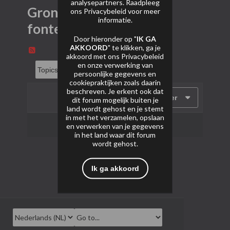
analysepartners. Raadpleeg
Grondvuurwerk en
ons
Privacybeleid
voor meer
informatie.
fonteinen
Door hieronder op "
IK GA
AKKOORD
" te klikken, ga je
akkoord met ons
Privacybeleid
en onze verwerking van
persoonlijke gegevens en
cookiepraktijken zoals daarin
beschreven. Je erkent ook dat
Filter
dit forum mogelijk buiten je
land wordt gehost en je stemt
in met het verzamelen, opslaan
Geen onderwerpen gevonden.
en verwerken van je gegevens
in het land waar dit forum
wordt gehost.
Ik ga akkoord