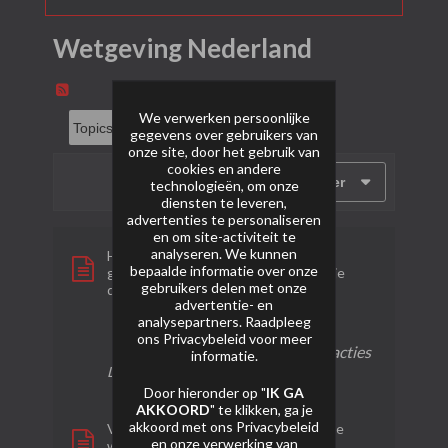
Wetgeving Nederland
We verwerken persoonlijke
gegevens over gebruikers van
onze site, door het gebruik van
cookies en andere
Filter
technologieën, om onze
diensten te leveren,
advertenties te personaliseren
en om site-activiteit te
analyseren. We kunnen
Hoe wordt een vuurwerkshow
bepaalde informatie over onze
georganiseerd? - Stappen op een rijtje
gebruikers delen met onze
door
Luc
advertentie- en
analysepartners. Raadpleeg
2
315
4
ons
Privacybeleid
voor meer
reacties
weergaven
reacties
informatie.
Laatste bericht
05-02-2024, 18:46
Door hieronder op "
IK GA
AKKOORD
" te klikken, ga je
akkoord met ons
Privacybeleid
Vuurwerk transport van China naar de
en onze verwerking van
winkel - Welke weg legt het af