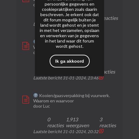
persoonlijke gegevens en
door
Luc
cookiepraktijken zoals daarin
beschreven. Je erkent ook dat
0 reacties
68 weergaven
2 reacties
dit forum mogelijk buiten je
Laatste bericht
01-02-2024, 20:59
land wordt gehost en je stemt
in met het verzamelen, opslaan
en verwerken van je gegevens
in het land waar dit forum
Vuurwerkbunkers en verkoop -
wordt gehost.
Wetgeving en constructie
door
Luc
Ik ga akkoord
0
588
3
reacties
weergaven
reacties
Laatste bericht
31-01-2024, 23:46
Kooien/gaasverpakking bij vuurwerk.
Waarom en waarvoor
door
Luc
0
1,913
3
reacties
weergaven
reacties
Laatste bericht
31-01-2024, 20:32