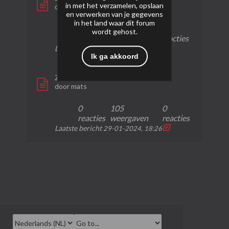
in met het verzamelen, opslaan
door
mats
en verwerken van je gegevens
in het land waar dit forum
1
465
0
wordt gehost.
reactie
weergaven
reacties
Laatste bericht
30-01-2024, 05:00
Ik ga akkoord
Zink 751-1
door
mats
0
105
0
reacties
weergaven
reacties
Laatste bericht
29-01-2024, 18:26