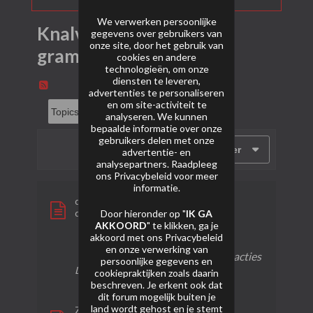
We verwerken persoonlijke
Knalvuurwerk 2 tot 10
gegevens over gebruikers van
onze site, door het gebruik van
gram
cookies en andere
technologieën, om onze
diensten te leveren,
advertenties te personaliseren
en om site-activiteit te
analyseren. We kunnen
bepaalde informatie over onze
gebruikers delen met onze
Filter
advertentie- en
analysepartners. Raadpleeg
ons
Privacybeleid
voor meer
informatie.
dumbum 5g
door
mats
Door hieronder op "
IK GA
AKKOORD
" te klikken, ga je
akkoord met ons
Privacybeleid
3
4,071
0
en onze verwerking van
reacties
weergaven
reacties
persoonlijke gegevens en
Laatste bericht
22-10-2025, 17:00
cookiepraktijken zoals daarin
beschreven. Je erkent ook dat
dit forum mogelijk buiten je
land wordt gehost en je stemt
Zink 751 Kreiselblitz