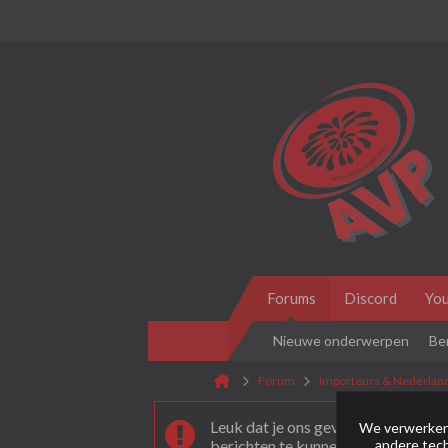
Forums
Discord
Yo
Nieuwe onderwerpen
Be
Forum
Importeurs & Nederlan
Leuk dat je ons gevonden hebt! Als 
We verwerken 
andere tech
berichten te kunnen plaatsen moet 