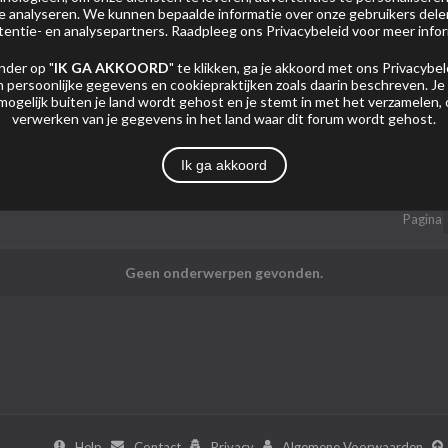
 te analyseren. We kunnen bepaalde informatie over onze gebruikers del
tentie- en analysepartners. Raadpleeg ons
Privacybeleid
voor meer infor
nder op "
IK GA AKKOORD
" te klikken, ga je akkoord met ons
Privacybel
 persoonlijke gegevens en cookiepraktijken zoals daarin beschreven. Je
mogelijk buiten je land wordt gehost en je stemt in met het verzamelen,
verwerken van je gegevens in het land waar dit forum wordt gehost.
Mijn Abonnementen
Foto's
Ik ga akkoord
Pagina
Geen onderwerpen gevonden.
Help
Contact
Privacy
Algemene Voorwaarden