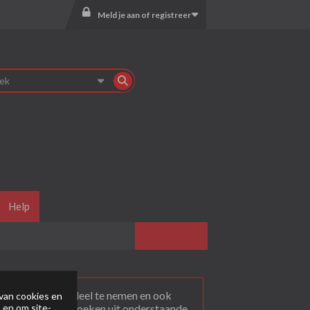
Meld je aan of registreer
Help
agen
. Om actief deel te nemen en ook
van cookies en
 en om site-
rum dat je wil bezoeken uit onderstaande