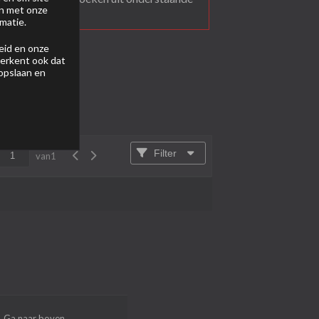
en met onze
matie.
eid
en onze
 erkent ook dat
 opslaan en
Filter
van
1
Ga naar boven