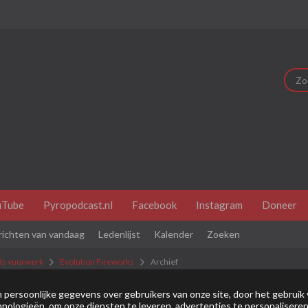
uTube
Pyropodcast.nl
Facebook
Instagram
Doneer
richten van vandaag
Ledenlijst
Kalender
Zoeken
ds vuurwerk
Evolution Fireworks
Archief
dit je eerste bezoek is bekijk dan eerst even de
veel gestelde vr
persoonlijke gegevens over gebruikers van onze site, door het gebruik 
nologieën, om onze diensten te leveren, advertenties te personaliseren
je je eerst
registeren
. Om berichten te bekijken, selecteer het fo