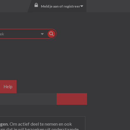
Meld je aan of registreer
Help
agen
. Om actief deel te nemen en ook
rum dat je wil bezoeken uit onderstaande