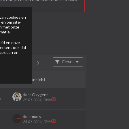
van cookies en
 en om site-
en met onze
matie.
eid
en onze
 erkent ook dat
 opslaan en
Filter
van
1
en
Laatste bericht
door
Oxygene
n
29-01-2024, 18:44
door
mats
28-01-2024, 17:44