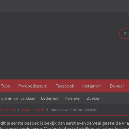
uTube
Pyropodcast.nl
Facebook
Instagram
Doneer
richten van vandaag
Ledenlijst
Kalender
Zoeken
 (CAT. F4)
Knalvuurwerk
Knalvuurwerk 50 tot 100 gram
dit je eerste bezoek is bekijk dan eerst even de
veel gestelde vr
je je eerst
registeren
. Om berichten te bekijken, selecteer het fo