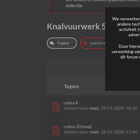
selectie.
We verwerken 
Knalvuurwerk 50 tot 10
andere tech
activiteit
adver
Topics
Laatste activiteit
Door hiero
verwerking van
dit forum 
Topics
cobra 8
Gestart door
mats
,
29-01-2024, 18:36
cobra 20 (nep)
Gestart door
mats
,
28-01-2024, 17:44