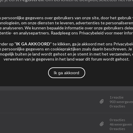
persoonlijke gegevens over gebruikers van onze site, door het gebruik 
0 gram
nologieën, om onze diensten te leveren, advertenties te personaliseren
 te analyseren. We kunnen bepaalde informatie over onze gebruikers del
tentie- en analysepartners. Raadpleeg ons
Privacybeleid
voor meer infor
Mijn Abonnementen
Foto's
nder op "
IK GA AKKOORD
" te klikken, ga je akkoord met ons
Privacybel
 persoonlijke gegevens en cookiepraktijken zoals daarin beschreven. Je
mogelijk buiten je land wordt gehost en je stemt in met het verzamelen,
verwerken van je gegevens in het land waar dit forum wordt gehost.
Pagina
Ik ga akkoord
Statistiek
1 reactie
903 weergave
0 reacties
0 reacties
46 weergaven
0 reacties