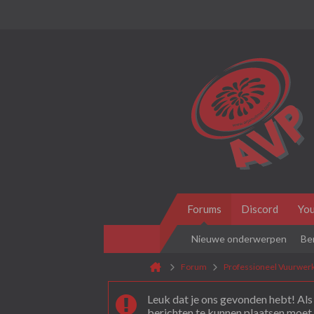
Forums
Discord
Yo
Nieuwe onderwerpen
Be
Forum
Professioneel Vuurwerk
Leuk dat je ons gevonden hebt! Als 
berichten te kunnen plaatsen moet 