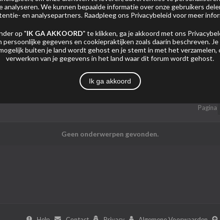
 te analyseren. We kunnen bepaalde informatie over onze gebruikers del
tentie- en analysepartners. Raadpleeg ons
Privacybeleid
voor meer infor
nder op "
IK GA AKKOORD
" te klikken, ga je akkoord met ons
Privacybel
 persoonlijke gegevens en cookiepraktijken zoals daarin beschreven. Je
mogelijk buiten je land wordt gehost en je stemt in met het verzamelen,
verwerken van je gegevens in het land waar dit forum wordt gehost.
Mijn Abonnementen
Foto's
Ik ga akkoord
Pagina
Geen onderwerpen gevonden.
Help
Contact
Privacy
Algemene Voorwaarden