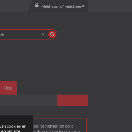
Meld je aan of registreer
Help
agen
. Om actief deel te nemen en ook
van cookies en
 en om site-
rum dat je wil bezoeken uit onderstaande