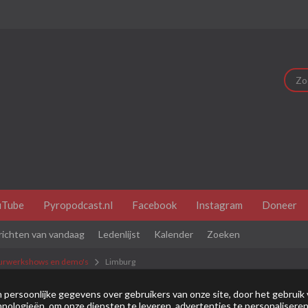
uTube
Pyropodcast.nl
Facebook
Instagram
Doneer
richten van vandaag
Ledenlijst
Kalender
Zoeken
urwerkshows en demo's
Limburg
dit je eerste bezoek is bekijk dan eerst even de
veel gestelde vr
persoonlijke gegevens over gebruikers van onze site, door het gebruik 
nologieën, om onze diensten te leveren, advertenties te personaliseren
je je eerst
registeren
. Om berichten te bekijken, selecteer het fo