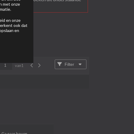
en met onze
matie.
eid
en onze
 erkent ook dat
 opslaan en
Filter
van
1
Ga naar boven