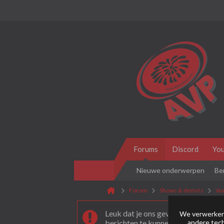
Forums
Discord
Yo
Nieuwe onderwerpen
Be
Forum
Shows & demo's
Vu
Leuk dat je ons gevonden hebt! Als 
We verwerken 
andere tech
berichten te kunnen plaatsen moet 