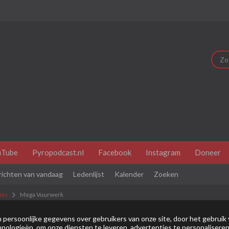
uTube
Pyropodcast.nl
Facebook
Instagram
Doneer
richten van vandaag
Ledenlijst
Kalender
Zoeken
ies
Mega Vuurwerk
dit je eerste bezoek is bekijk dan eerst even de
veel gestelde vr
persoonlijke gegevens over gebruikers van onze site, door het gebruik 
nologieën, om onze diensten te leveren, advertenties te personaliseren
je je eerst
registeren
. Om berichten te bekijken, selecteer het fo