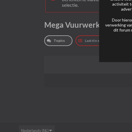
activiteit
selectie.
adver
Door hiero
Mega Vuurwerk
verwerking van
dit forum 
Topics
Laatste activiteit
Nederlands (NL)