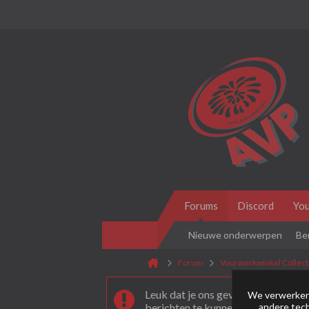
Forums
Discord
Yo
Nieuwe onderwerpen
Be
Forum
Vuurwerkwinkel Collect
Leuk dat je ons gevonden hebt! Als 
We verwerken 
andere tech
berichten te kunnen plaatsen moet 