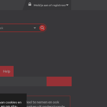
Meld je aan of registreer
Help
agen
. Om actief deel te nemen en ook
van cookies en
 en om site-
rum dat je wil bezoeken uit onderstaande