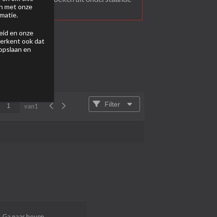
en met onze
matie.
eid
en onze
 erkent ook dat
 opslaan en
Filter
van
1
Ga naar boven