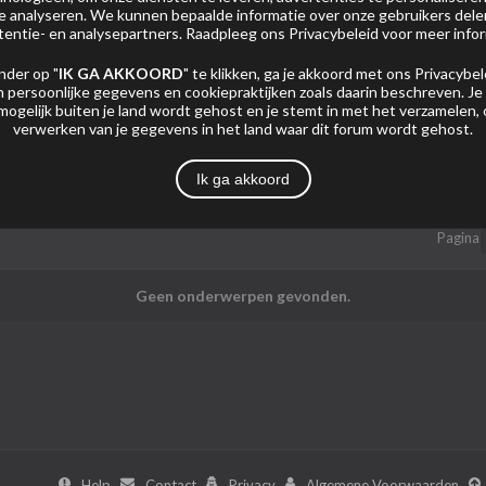
 te analyseren. We kunnen bepaalde informatie over onze gebruikers del
tentie- en analysepartners. Raadpleeg ons
Privacybeleid
voor meer infor
nder op "
IK GA AKKOORD
" te klikken, ga je akkoord met ons
Privacybel
 persoonlijke gegevens en cookiepraktijken zoals daarin beschreven. Je
mogelijk buiten je land wordt gehost en je stemt in met het verzamelen,
verwerken van je gegevens in het land waar dit forum wordt gehost.
Mijn Abonnementen
Foto's
Ik ga akkoord
Pagina
Geen onderwerpen gevonden.
Help
Contact
Privacy
Algemene Voorwaarden