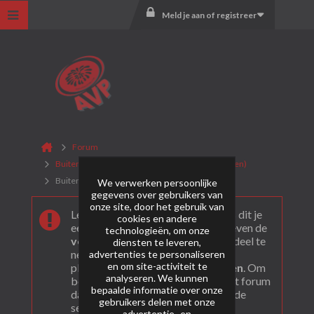
Meld je aan of registreer
Forum
Buitenlands Vuurwerk (CAT. F2 + F3 consumenten)
Buitenlands Vuurwerk algemeen
We verwerken persoonlijke
gegevens over gebruikers van
onze site, door het gebruik van
Leuk dat je ons gevonden hebt! Als dit je
cookies en andere
eerste bezoek is bekijk dan eerst even de
technologieën, om onze
veel gestelde vragen
. Om actief deel te
diensten te leveren,
nemen en ook berichten te kunnen
advertenties te personaliseren
en om site-activiteit te
plaatsen moet je je eerst
registeren
. Om
analyseren. We kunnen
berichten te bekijken, selecteer het forum
bepaalde informatie over onze
dat je wil bezoeken uit onderstaande
gebruikers delen met onze
selectie.
advertentie- en