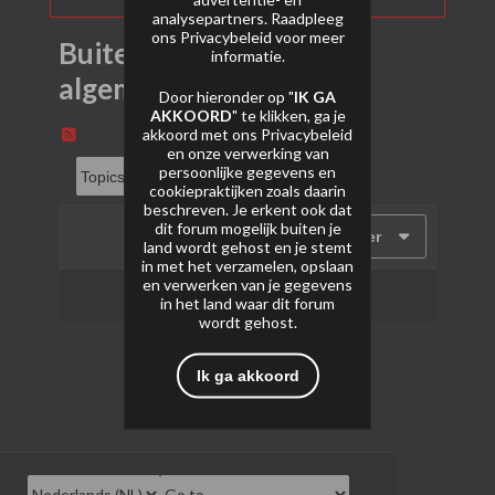
analysepartners. Raadpleeg
ons
Privacybeleid
voor meer
Buitenlands Vuurwerk
informatie.
algemeen
Door hieronder op "
IK GA
AKKOORD
" te klikken, ga je
akkoord met ons
Privacybeleid
en onze verwerking van
persoonlijke gegevens en
cookiepraktijken zoals daarin
beschreven. Je erkent ook dat
dit forum mogelijk buiten je
Filter
land wordt gehost en je stemt
in met het verzamelen, opslaan
en verwerken van je gegevens
Geen onderwerpen gevonden.
in het land waar dit forum
wordt gehost.
Ik ga akkoord