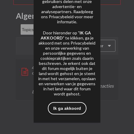
gebruikers delen met onze
advertentie- en
analysepartners. Raadpleeg
Algemeen
ons
Privacybeleid
voor meer
informatie.
Door hieronder op "
IK GA
AKKOORD
" te klikken, ga je
akkoord met ons
Privacybeleid
Filter
en onze verwerking van
persoonlijke gegevens en
cookiepraktijken zoals daarin
beschreven. Je erkent ook dat
42 salute
dit forum mogelijk buiten je
door
Breudje
land wordt gehost en je stemt
in met het verzamelen, opslaan
en verwerken van je gegevens
0 reacties
48 weergaven
0 reacties
in het land waar dit forum
Laatste bericht
31-01-2024, 17:48
wordt gehost.
Ik ga akkoord