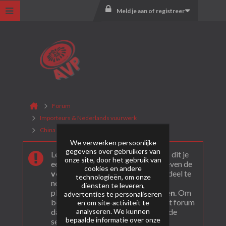
Meld je aan of registreer
Forum
Importeurs & Nederlands vuurwerk
China Red
Algemeen
We verwerken persoonlijke
gegevens over gebruikers van
Leuk dat je ons gevonden hebt! Als dit je
onze site, door het gebruik van
eerste bezoek is bekijk dan eerst even de
cookies en andere
veel gestelde vragen
. Om actief deel te
technologieën, om onze
nemen en ook berichten te kunnen
diensten te leveren,
plaatsen moet je je eerst
registeren
. Om
advertenties te personaliseren
berichten te bekijken, selecteer het forum
en om site-activiteit te
analyseren. We kunnen
dat je wil bezoeken uit onderstaande
bepaalde informatie over onze
selectie.