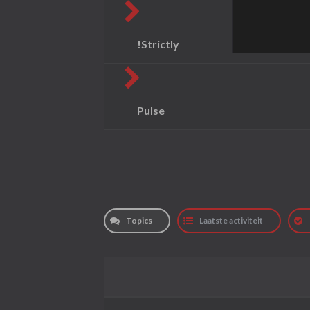
!Strictly
Pulse
Topics
Laatste activiteit