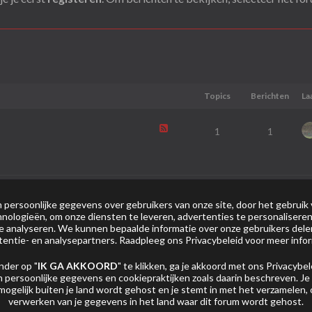
Topics
Berichten
La
1
1
0
0
persoonlijke gegevens over gebruikers van onze site, door het gebruik 
nologieën, om onze diensten te leveren, advertenties te personaliseren
 te analyseren. We kunnen bepaalde informatie over onze gebruikers del
tentie- en analysepartners. Raadpleeg ons
Privacybeleid
voor meer infor
23
39
nder op "
IK GA AKKOORD
" te klikken, ga je akkoord met ons
Privacybel
 persoonlijke gegevens en cookiepraktijken zoals daarin beschreven. Je
mogelijk buiten je land wordt gehost en je stemt in met het verzamelen,
verwerken van je gegevens in het land waar dit forum wordt gehost.