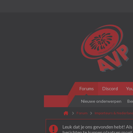
Forums
Discord
Yo
Nieuwe onderwerpen
Be
Forum
Importeurs & Nederlan
Leuk dat je ons gevonden hebt! Als 
berichten te kunnen plaatsen moet 