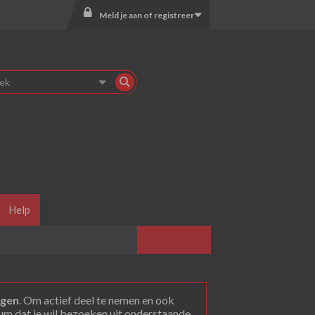
Meld je aan of registreer
Help
agen
. Om actief deel te nemen en ook
rum dat je wil bezoeken uit onderstaande