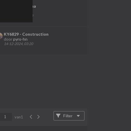
CR5469 - Varuna
door
Luc
28-01-2024, 20:10
KY6829 - Construction
door
pyro-hn
14-12-2024, 03:20
Filter
van
1