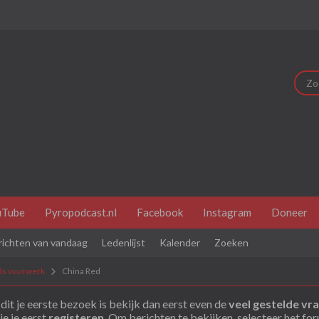
uTube
Pyropodcast.nl
Facebook
Instagram
Doneer
richten van vandaag
Ledenlijst
Kalender
Zoeken
ds vuurwerk
China Red
dit je eerste bezoek is bekijk dan eerst even de
veel gestelde vr
je je eerst
registeren
. Om berichten te bekijken, selecteer het fo