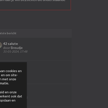
atste bericht
42 salute
door
Breudje
31-01-2024, 17:48
van cookies en
 en om site-
en met onze
matie.
Piranha
eid
en onze
door
Luc
 erkent ook dat
26-12-2024, 12:55
 opslaan en