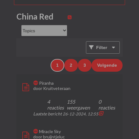
China Red
Filter
1
2
3
Volgende
Piranha
door
Kruitveteraan
4
155
0
reacties
weergaven
reacties
Laatste bericht
26-12-2024, 12:55
Miracle Sky
door
bruijntjeluc