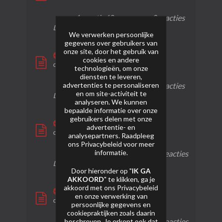
1 reactie
40 weergaven
0 reacties
Laatste bericht
26-12-2024, 12:52
We verwerken persoonlijke
gegevens over gebruikers van
onze site, door het gebruik van
New York
cookies en andere
door
bruijntjeluc
technologieën, om onze
diensten te leveren,
advertenties te personaliseren
1 reactie
15 weergaven
0 reacties
en om site-activiteit te
Laatste bericht
14-12-2024, 02:36
analyseren. We kunnen
bepaalde informatie over onze
gebruikers delen met onze
Dragon
advertentie- en
door
bruijntjeluc
analysepartners. Raadpleeg
ons
Privacybeleid
voor meer
informatie.
0 reacties
20 weergaven
0 reacties
Laatste bericht
23-09-2024, 23:39
Door hieronder op "
IK GA
AKKOORD
" te klikken, ga je
akkoord met ons
Privacybeleid
Altijd larstig en rob gasd'rop
en onze verwerking van
door
bruijntjeluc
persoonlijke gegevens en
cookiepraktijken zoals daarin
0 reacties
26 weergaven
0 reacties
beschreven. Je erkent ook dat