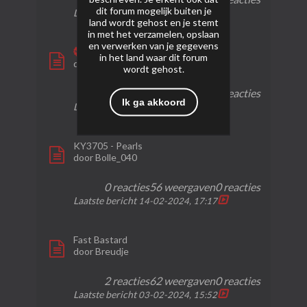
dit forum mogelijk buiten je
Laatste bericht
23-09-2024, 23:30
land wordt gehost en je stemt
in met het verzamelen, opslaan
en verwerken van je gegevens
Starship
in het land waar dit forum
door
bruijntjeluc
wordt gehost.
0 reacties
28 weergaven
0 reacties
Ik ga akkoord
Laatste bericht
23-09-2024, 23:27
KY3705 - Pearls
door
Bolle_040
0 reacties
56 weergaven
0 reacties
Laatste bericht
14-02-2024, 17:17
Fast Bastard
door
Breudje
2 reacties
62 weergaven
0 reacties
Laatste bericht
03-02-2024, 15:52