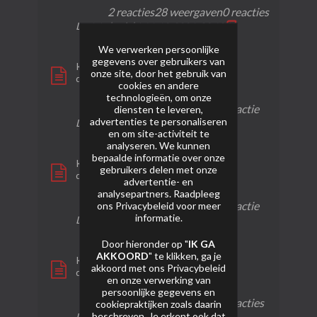
2 reacties
28 weergaven
0 reacties
Laatste bericht
14-12-2024, 03:18
We verwerken persoonlijke
gegevens over gebruikers van
KY6702 - V-Master
onze site, door het gebruik van
door
Luc
cookies en andere
technologieën, om onze
1 reactie
32 weergaven
1 reactie
diensten te leveren,
advertenties te personaliseren
Laatste bericht
29-01-2024, 20:51
en om site-activiteit te
analyseren. We kunnen
bepaalde informatie over onze
KY3890 - Las Fallas
gebruikers delen met onze
door
Luc
advertentie- en
analysepartners. Raadpleeg
1 reactie
66 weergaven
1 reactie
ons
Privacybeleid
voor meer
informatie.
Laatste bericht
29-01-2024, 15:50
Door hieronder op "
IK GA
AKKOORD
" te klikken, ga je
KY6706 24 Carat Gold
akkoord met ons
Privacybeleid
door
Luc
en onze verwerking van
persoonlijke gegevens en
1 reactie
29 weergaven
0 reacties
cookiepraktijken zoals daarin
beschreven. Je erkent ook dat
Laatste bericht