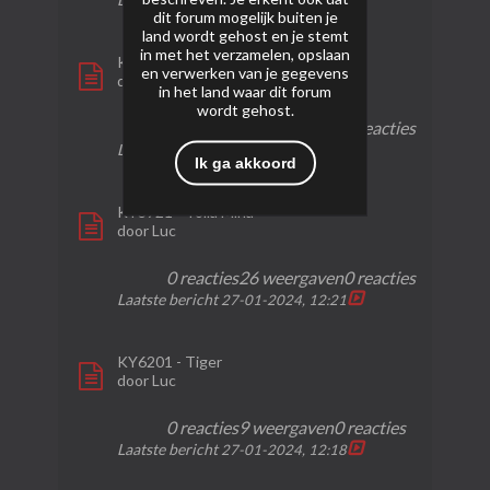
27-01-2024, 16:37
dit forum mogelijk buiten je
land wordt gehost en je stemt
in met het verzamelen, opslaan
KY6704 - Wipe Out Connect
en verwerken van je gegevens
door
Luc
in het land waar dit forum
wordt gehost.
0 reacties
22 weergaven
0 reacties
Laatste bericht
27-01-2024, 12:25
Ik ga akkoord
KY3721 - Tolla Mina
door
Luc
0 reacties
26 weergaven
0 reacties
Laatste bericht
27-01-2024, 12:21
KY6201 - Tiger
door
Luc
0 reacties
9 weergaven
0 reacties
Laatste bericht
27-01-2024, 12:18