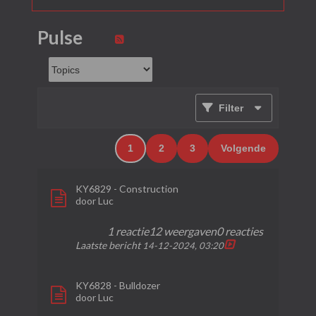
Pulse
Filter
1
2
3
Volgende
KY6829 - Construction
door
Luc
1 reactie
12 weergaven
0 reacties
Laatste bericht
14-12-2024, 03:20
KY6828 - Bulldozer
door
Luc