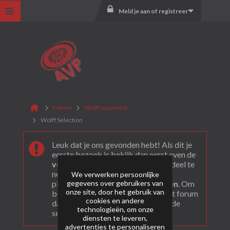
Meld je aan of registreer
Forum
Wolff Vuurwerk
Wolff Selection
Leuk dat je ons gevonden hebt! Als dit je
eerste bezoek is bekijk dan eerst even de
veel gestelde vragen
. Om actief deel te
nemen en ook berichten te kunnen
We verwerken persoonlijke
gegevens over gebruikers van
plaatsen moet je je eerst
registeren
. Om
onze site, door het gebruik van
berichten te bekijken, selecteer het forum
cookies en andere
dat je wil bezoeken uit onderstaande
technologieën, om onze
selectie.
diensten te leveren,
advertenties te personaliseren