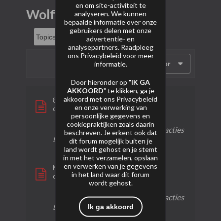
en om site-activiteit te
Wolff Selection
analyseren. We kunnen
bepaalde informatie over onze
gebruikers delen met onze
advertentie- en
analysepartners. Raadpleeg
ons
Privacybeleid
voor meer
informatie.
Filter
Door hieronder op "
IK GA
AKKOORD
" te klikken, ga je
akkoord met ons
Privacybeleid
8719 DragonShow
en onze verwerking van
door
Kruitveteraan
persoonlijke gegevens en
cookiepraktijken zoals daarin
1 reactie
33 weergaven
0 reacties
beschreven. Je erkent ook dat
Laatste bericht
09-01-2025, 23:22
dit forum mogelijk buiten je
land wordt gehost en je stemt
in met het verzamelen, opslaan
en verwerken van je gegevens
Magic Crossettes - Wolff Vuurwerk
in het land waar dit forum
door
SkoebieVuurwerk
wordt gehost.
1 reactie
66 weergaven
0 reacties
Ik ga akkoord
Laatste bericht
17-02-2024, 02:20