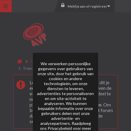
Meld je aan of registreer
Forum
Cakes & Flowerbeds
We verwerken persoonlijke
gegevens over gebruikers van
Tropic Pro
onze site, door het gebruik van
cookies en andere
Leuk dat je ons gevonden hebt! Als dit je
technologieën, om onze
eerste bezoek is bekijk dan eerst even de
diensten te leveren,
veel gestelde vragen
. Om actief deel te
advertenties te personaliseren
en om site-activiteit te
nemen en ook berichten te kunnen
analyseren. We kunnen
plaatsen moet je je eerst
registeren
. Om
bepaalde informatie over onze
berichten te bekijken, selecteer het forum
gebruikers delen met onze
dat je wil bezoeken uit onderstaande
advertentie- en
selectie.
analysepartners. Raadpleeg
ons
Privacybeleid
voor meer