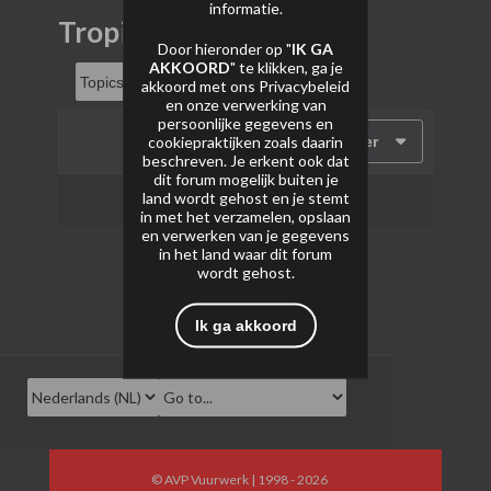
informatie.
Tropic Pro
Door hieronder op "
IK GA
AKKOORD
" te klikken, ga je
akkoord met ons
Privacybeleid
en onze verwerking van
persoonlijke gegevens en
cookiepraktijken zoals daarin
Filter
beschreven. Je erkent ook dat
dit forum mogelijk buiten je
land wordt gehost en je stemt
Geen onderwerpen gevonden.
in met het verzamelen, opslaan
en verwerken van je gegevens
in het land waar dit forum
wordt gehost.
Ik ga akkoord
© AVP Vuurwerk | 1998 - 2026