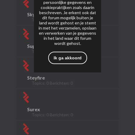
persoonlijke gegevens en
cookiepraktijken zoals daarin
beschreven. Je erkent ook dat
Skysong Fireworks
dit forum mogelijk buiten je
Topics: 0 Berichten: 0
land wordt gehost en je stemt
in met het verzamelen, opslaan
en verwerken van je gegevens
in het land waar dit forum
wordt gehost.
Superpower
Topics: 0 Berichten: 0
Ik ga akkoord
Steyfire
Topics: 0 Berichten: 0
Surex
Topics: 0 Berichten: 0