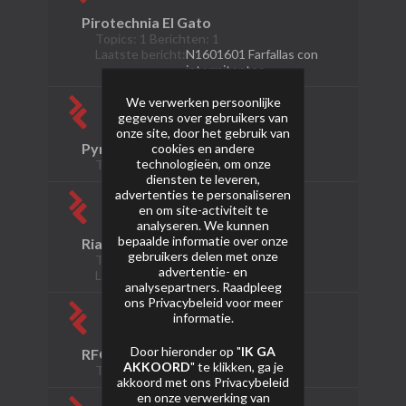
Pirotechnia El Gato
Topics: 1 Berichten: 1
Laatste bericht:
N1601601 Farfallas con
intermitentes
We verwerken persoonlijke
gegevens over gebruikers van
onze site, door het gebruik van
Pyroproduct
cookies en andere
technologieën, om onze
Topics: 0 Berichten: 0
diensten te leveren,
advertenties te personaliseren
en om site-activiteit te
analyseren. We kunnen
bepaalde informatie over onze
Riakeo
gebruikers delen met onze
Topics: 8 Berichten: 12
advertentie- en
Laatste bericht:
Rkd-24019
analysepartners. Raadpleeg
ons
Privacybeleid
voor meer
informatie.
Door hieronder op "
IK GA
RFC Royal Fireworks
AKKOORD
" te klikken, ga je
Topics: 0 Berichten: 0
akkoord met ons
Privacybeleid
en onze verwerking van