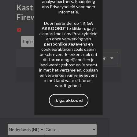
analysepartners. Raadpleeg
Kastner Pyrotechnics
ons
Privacybeleid
voor meer
informatie.
Fireworks
Door hieronder op "
IK GA
AKKOORD
" te klikken, ga je
akkoord met ons
Privacybeleid
en onze verwerking van
persoonlijke gegevens en
cookiepraktijken zoals daarin
beschreven. Je erkent ook dat
Filter
dit forum mogelijk buiten je
land wordt gehost en je stemt
in met het verzamelen, opslaan
Geen onderwerpen gevonden.
en verwerken van je gegevens
in het land waar dit forum
wordt gehost.
Ik ga akkoord