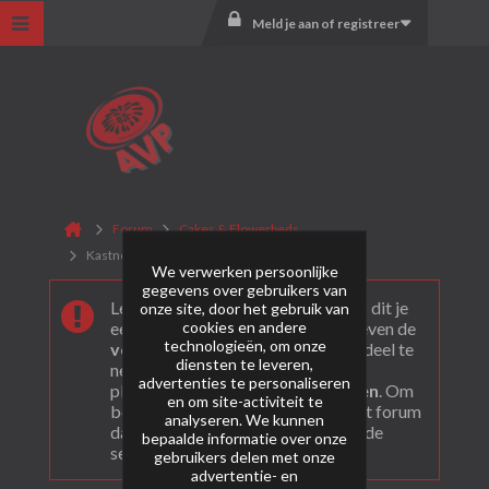
Meld je aan of registreer
Forum
Cakes & Flowerbeds
Kastner Pyrotechnics Fireworks
We verwerken persoonlijke
gegevens over gebruikers van
Leuk dat je ons gevonden hebt! Als dit je
onze site, door het gebruik van
cookies en andere
eerste bezoek is bekijk dan eerst even de
technologieën, om onze
veel gestelde vragen
. Om actief deel te
diensten te leveren,
nemen en ook berichten te kunnen
advertenties te personaliseren
plaatsen moet je je eerst
registeren
. Om
en om site-activiteit te
berichten te bekijken, selecteer het forum
analyseren. We kunnen
dat je wil bezoeken uit onderstaande
bepaalde informatie over onze
selectie.
gebruikers delen met onze
advertentie- en