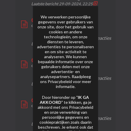
Laatste bericht
29-09-2024, 22:25
We verwerken persoonlijke
Mixed big display
gegevens over gebruikers van
door
bruijntjeluc
onze site, door het gebruik van
cookies en andere
technologieën, om onze
0 reacties
31 weergaven
0 reacties
diensten te leveren,
Laatste bericht
17-09-2024, 16:36
advertenties te personaliseren
en om site-activiteit te
analyseren. We kunnen
1.2 TI flower wave
bepaalde informatie over onze
door
bruijntjeluc
gebruikers delen met onze
advertentie- en
analysepartners. Raadpleeg
0 reacties
57 weergaven
0 reacties
ons
Privacybeleid
voor meer
Laatste bericht
17-09-2024, 16:27
informatie.
Door hieronder op "
IK GA
1.2 Golden willow
AKKOORD
" te klikken, ga je
door
bruijntjeluc
akkoord met ons
Privacybeleid
en onze verwerking van
persoonlijke gegevens en
0 reacties
64 weergaven
0 reacties
cookiepraktijken zoals daarin
Laatste bericht
17-09-2024, 16:18
beschreven. Je erkent ook dat