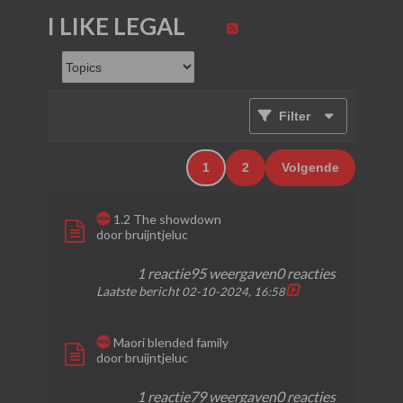
I LIKE LEGAL
Filter
1
2
Volgende
1.2 The showdown
door
bruijntjeluc
1 reactie
95 weergaven
0 reacties
Laatste bericht
02-10-2024, 16:58
Maori blended family
door
bruijntjeluc
1 reactie
79 weergaven
0 reacties