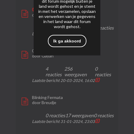
dit forum mogelijk buiten je
land wordt gehost en je stemt
1.2 Dictator domination
in met het verzamelen, opslaan
door
bruijntjeluc
en verwerken van je gegevens
in het land waar dit forum
wordt gehost.
0 reacties
73 weergaven
0 reacties
Laatste bericht
17-09-2024, 16:11
Ik ga akkoord
0646 - 400 Shots Total Display Show
door
Gayan
4
256
0
reacties
weergaven
reacties
Laatste bericht
20-03-2024, 16:02
Blinking Fermata
door
Breudje
0 reacties
17 weergaven
0 reacties
Laatste bericht
31-01-2024, 23:03